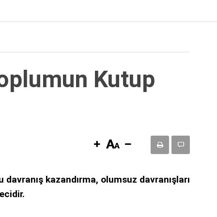
toplumun Kutup
umlu davranış kazandırma, olumsuz davranışları
cidir.