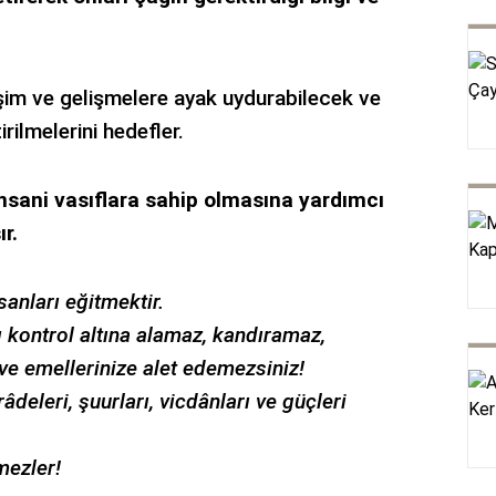
şim ve gelişmelere ayak uydurabilecek ve
rilmelerini hedefler.
insani vasıflara sahip olmasına yardımcı
r.
anları eğitmektir.
rı kontrol altına alamaz, kandıramaz,
ve emellerinize alet edemezsiniz!
r
â
deleri, şuurları, vicd
â
nları ve güçleri
mezler!