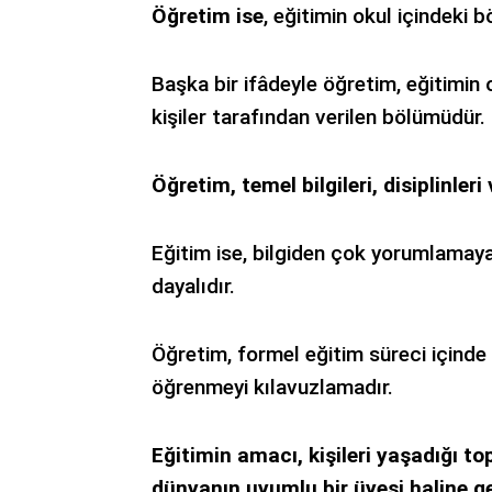
Öğretim ise
, eğitimin okul içindeki
Başka bir if
â
deyle öğretim, eğitimin 
kişiler tarafından verilen bölümüdür.
Öğretim, temel bilgileri, disiplinler
Eğitim ise, bilgiden çok yorumlama
dayalıdır
.
Öğretim, formel eğitim süreci içinde 
öğrenmeyi kılavuzlamadır.
Eğitimin amacı, kişileri yaşadığı 
dünyanın uyumlu bir üyesi haline get