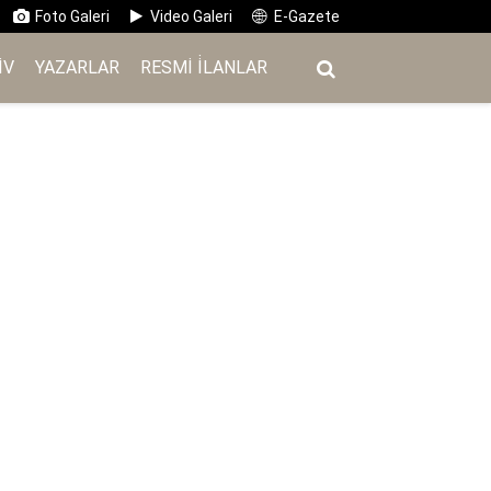
Foto Galeri
Video Galeri
E-Gazete
IV
YAZARLAR
RESMI İ̇LANLAR