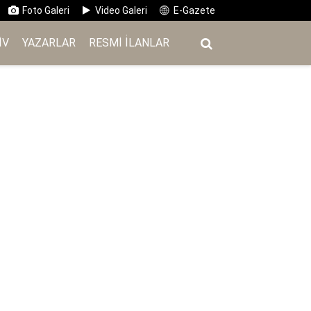
Foto Galeri
Video Galeri
E-Gazete
IV
YAZARLAR
RESMI İ̇LANLAR