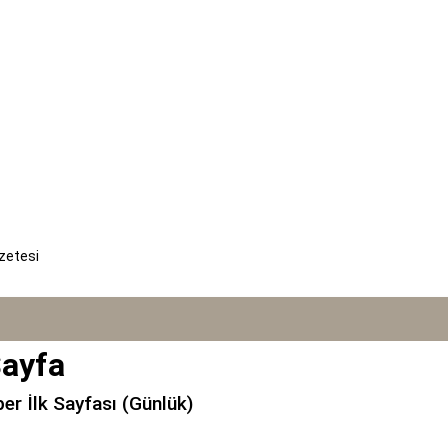
zetesi
Sayfa
r İlk Sayfası (Günlük)