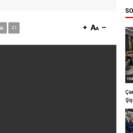
SO
YE
Çan
Şiş