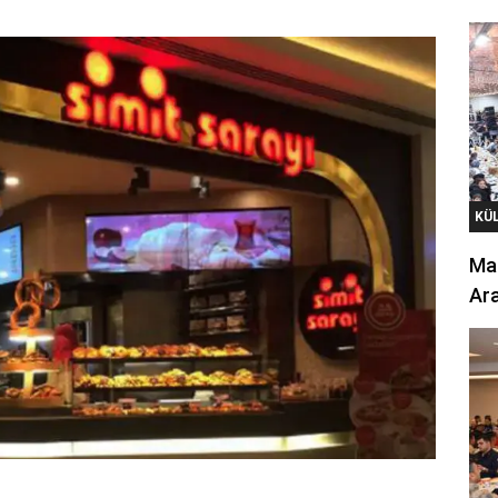
KÜ
Mar
Ara