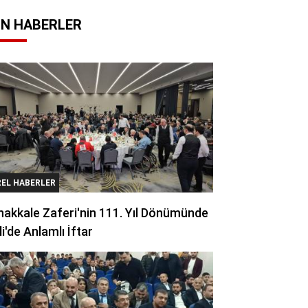
N HABERLER
REL HABERLER
akkale Zaferi'nin 111. Yıl Dönümünde
li'de Anlamlı İftar