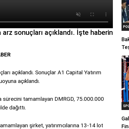
PO
arz sonuçları açıklandı. İşte haberin
Ba
Teş
ABER
ları açıklandı. Sonuçlar A1 Capital Yatırım
uoyuna açıklandı.
ama sürecini tamamlayan DMRGD, 75.000.000
SP
lde dağıttı.
Gal
amamlayan şirket, yatırımcılarına 13-14 lot
Fin