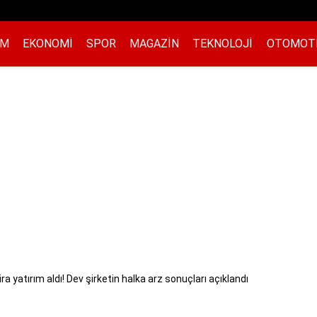
EM
EKONOMI
SPOR
MAGAZIN
TEKNOLOJI
OTOMOT
ra yatırım aldı! Dev şirketin halka arz sonuçları açıklandı