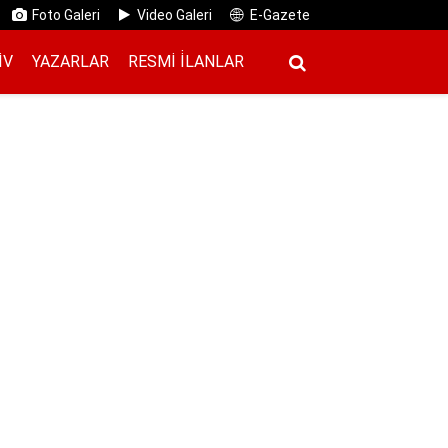
Foto Galeri
Video Galeri
E-Gazete
IV
YAZARLAR
RESMI İ̇LANLAR