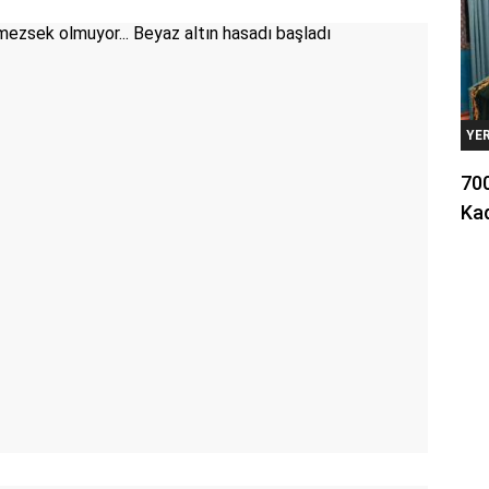
YE
700
Kad