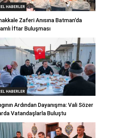
REL HABERLER
akkale Zaferi Anısına Batman'da
amlı İftar Buluşması
REL HABERLER
gının Ardından Dayanışma: Vali Sözer
arda Vatandaşlarla Buluştu