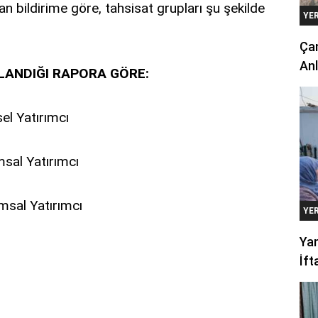
an bildirime göre, tahsisat grupları şu şekilde
YE
Çan
Anl
LANDIĞI RAPORA GÖRE:
el Yatırımcı
sal Yatırımcı
msal Yatırımcı
YE
Yan
İft