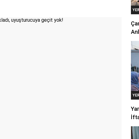
YE
Çan
Anl
YE
Yan
İft