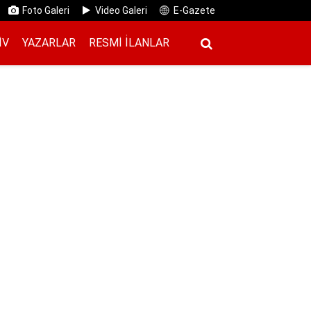
Foto Galeri
Video Galeri
E-Gazete
IV
YAZARLAR
RESMI İ̇LANLAR