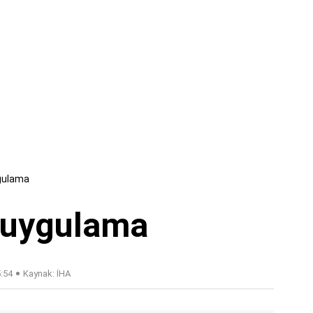
gulama
 uygulama
5:54
Kaynak: İHA