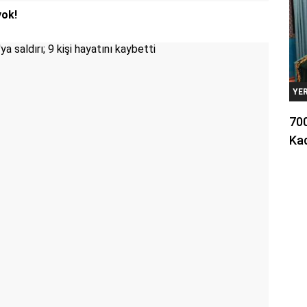
yok!
YE
700
Kad