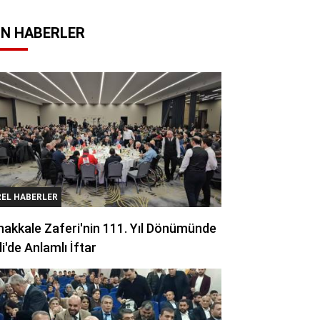
N HABERLER
REL HABERLER
akkale Zaferi'nin 111. Yıl Dönümünde
li'de Anlamlı İftar