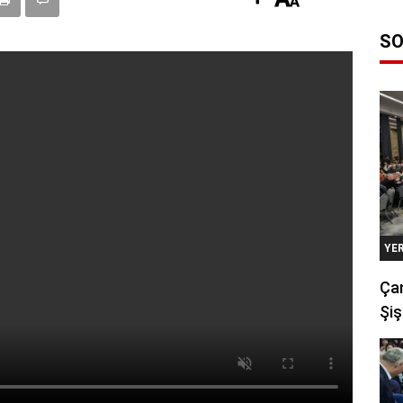
SO
YE
Çan
Şiş