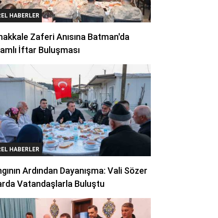
REL HABERLER
akkale Zaferi Anısına Batman'da
amlı İftar Buluşması
REL HABERLER
gının Ardından Dayanışma: Vali Sözer
arda Vatandaşlarla Buluştu