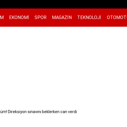
EM
EKONOMI
SPOR
MAGAZIN
TEKNOLOJI
OTOMOT
lüm! Direksiyon sınavını beklerken can verdi