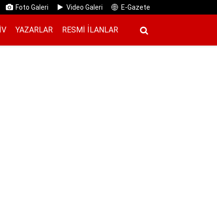
Foto Galeri
Video Galeri
E-Gazete
IV
YAZARLAR
RESMI İ̇LANLAR