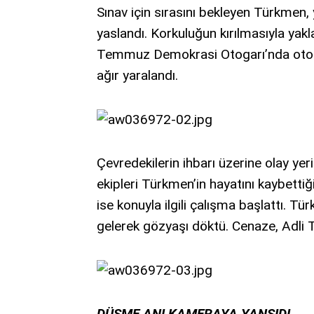
Sınav için sırasını bekleyen Türkmen,
yaslandı. Korkuluğun kırılmasıyla yak
Temmuz Demokrasi Otogarı’nda otobü
ağır yaralandı.
Çevredekilerin ihbarı üzerine olay yerin
ekipleri Türkmen’in hayatını kaybettiğ
ise konuyla ilgili çalışma başlattı. Tü
gelerek gözyaşı döktü. Cenaze, Adli 
DÜŞME ANI KAMERAYA YANSIDI