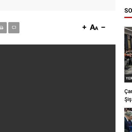
SO
YE
Çan
Şiş