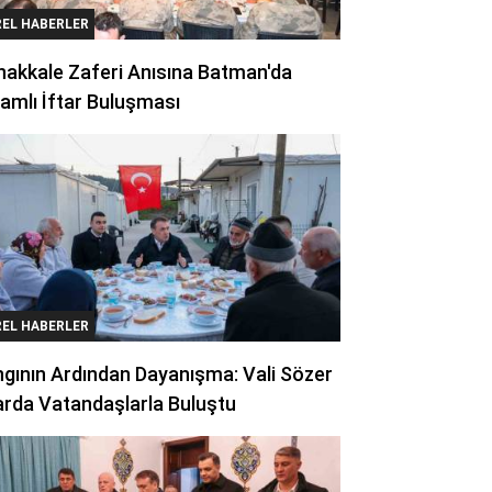
REL HABERLER
akkale Zaferi Anısına Batman'da
amlı İftar Buluşması
REL HABERLER
gının Ardından Dayanışma: Vali Sözer
arda Vatandaşlarla Buluştu