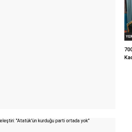
YE
700
Kad