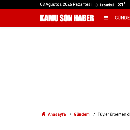
31°
03 Ağustos 2026 Pazartesi
İstanbul
GÜND
Anasayfa
Gündem
Tüyler ürperten ö