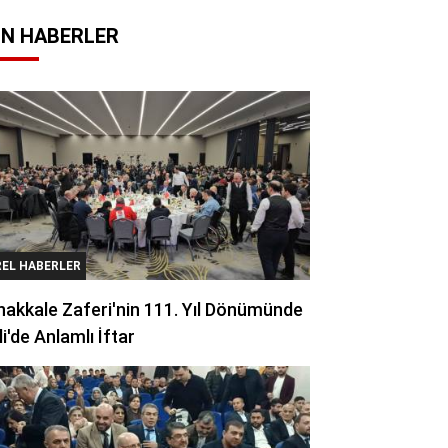
N HABERLER
REL HABERLER
akkale Zaferi'nin 111. Yıl Dönümünde
li'de Anlamlı İftar