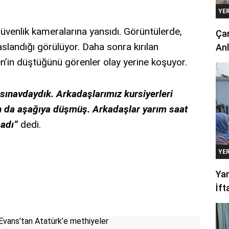
YE
güvenlik kameralarına yansıdı. Görüntülerde,
Çan
slandığı görülüyor. Daha sonra kırılan
Anl
’in düştüğünü görenler olay yerine koşuyor.
 sınavdaydık. Arkadaşlarımız kursiyerleri
n da aşağıya düşmüş. Arkadaşlar yarım saat
madı”
dedi.
YE
Yan
İft