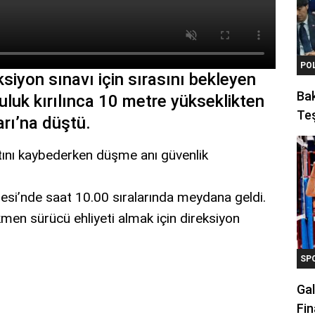
PO
siyon sınavı için sırasını bekleyen
Ba
kuluk kırılınca 10 metre yükseklikten
Teş
ı’na düştü.
tını kaybederken düşme anı güvenlik
ddesi’nde saat 10.00 sıralarında meydana geldi.
kmen sürücü ehliyeti almak için direksiyon
SP
Gal
Fin