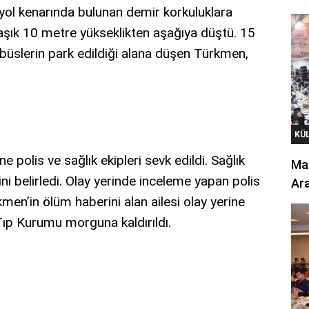
 yol kenarında bulunan demir korkuluklara
laşık 10 metre yükseklikten aşağıya düştü. 15
slerin park edildiği alana düşen Türkmen,
KÜ
e polis ve sağlık ekipleri sevk edildi. Sağlık
Mar
ini belirledi. Olay yerinde inceleme yapan polis
Ara
rkmen’in ölüm haberini alan ailesi olay yerine
Tıp Kurumu morguna kaldırıldı.