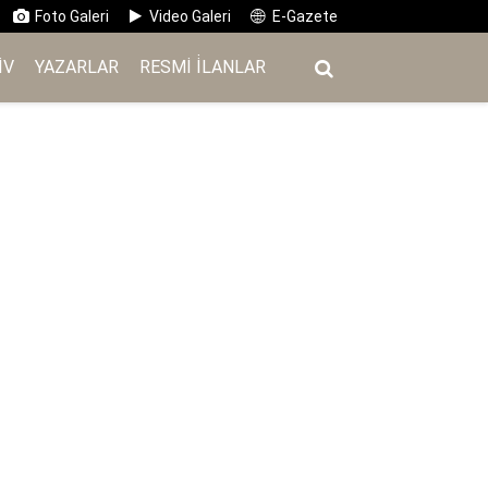
Foto Galeri
Video Galeri
E-Gazete
IV
YAZARLAR
RESMI İ̇LANLAR