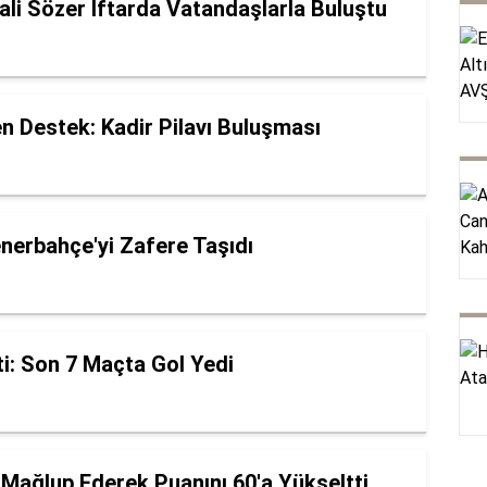
li Sözer İftarda Vatandaşlarla Buluştu
en Destek: Kadir Pilavı Buluşması
enerbahçe'yi Zafere Taşıdı
i: Son 7 Maçta Gol Yedi
 Mağlup Ederek Puanını 60'a Yükseltti