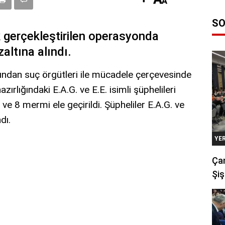
SO
 gerçekleştirilen operasyonda
altına alındı.
afından suç örgütleri ile mücadele çerçevesinde
ırlığındaki E.A.G. ve E.E. isimli şüphelileri
 ve 8 mermi ele geçirildi. Şüpheliler E.A.G. ve
dı.
YE
Çan
Şiş