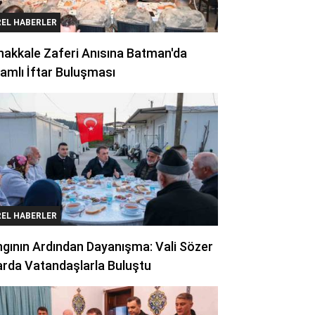
REL HABERLER
akkale Zaferi Anısına Batman'da
amlı İftar Buluşması
REL HABERLER
gının Ardından Dayanışma: Vali Sözer
arda Vatandaşlarla Buluştu