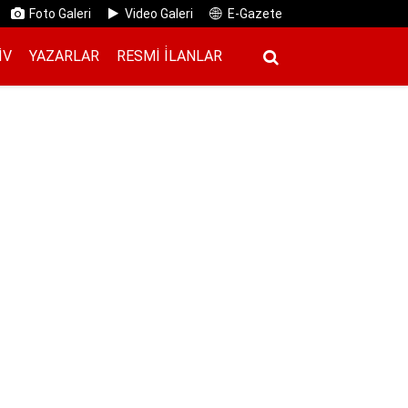
Foto Galeri
Video Galeri
E-Gazete
IV
YAZARLAR
RESMI İ̇LANLAR