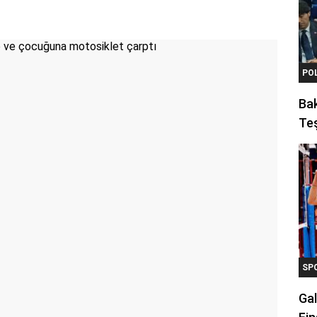
PO
Ba
Teş
SP
Gal