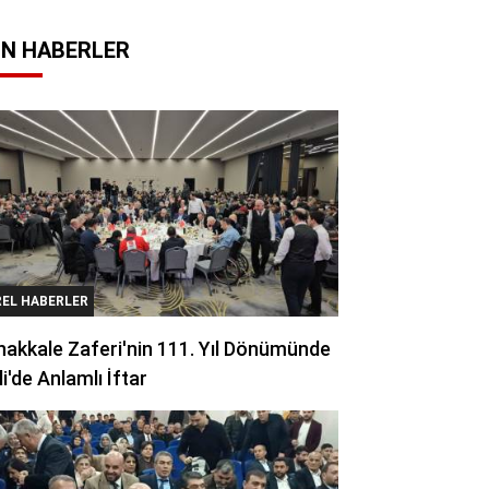
N HABERLER
REL HABERLER
akkale Zaferi'nin 111. Yıl Dönümünde
li'de Anlamlı İftar