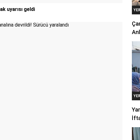
k uyarısı geldi
YE
Çan
Anl
YE
Yan
İft