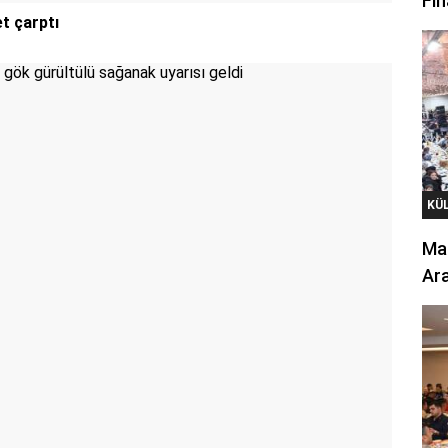
Fin
t çarptı
KÜ
Mar
Ara