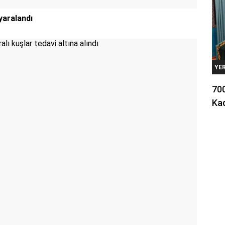
yaralandı
YE
700
Kad