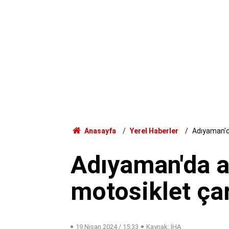
Anasayfa
Yerel Haberler
Adıyaman'd
Adıyaman'da 
motosiklet çar
19 Nisan 2024 / 15:33
Kaynak: İHA