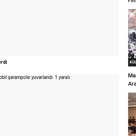
Fin
erdi
KÜ
Mar
Ara