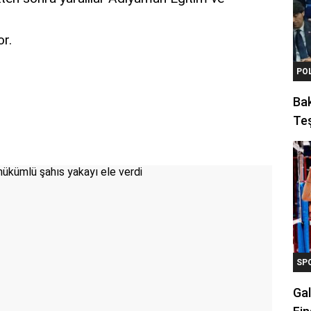
or.
PO
Ba
Teş
SP
Gal