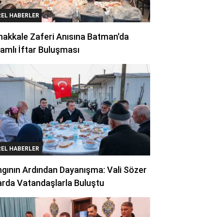
REL HABERLER
akkale Zaferi Anısına Batman'da
amlı İftar Buluşması
REL HABERLER
gının Ardından Dayanışma: Vali Sözer
arda Vatandaşlarla Buluştu