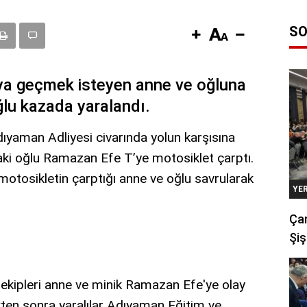
SO
ya geçmek isteyen anne ve oğluna
ğlu kazada yaralandı.
Adıyaman Adliyesi civarında yolun karşısına
daki oğlu Ramazan Efe T’ye motosiklet çarptı.
 motosikletin çarptığı anne ve oğlu savrularak
YE
Çan
Şiş
k ekipleri anne ve minik Ramazan Efe'ye olay
kten sonra yaralılar Adıyaman Eğitim ve