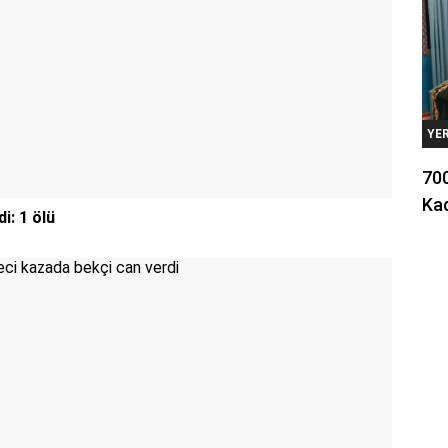
YE
700
Kad
i: 1 ölü