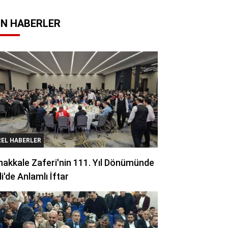
N HABERLER
REL HABERLER
akkale Zaferi'nin 111. Yıl Dönümünde
li'de Anlamlı İftar