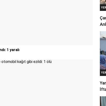
YE
Çan
Anl
ı: 1 yaralı
YE
Yan
İft