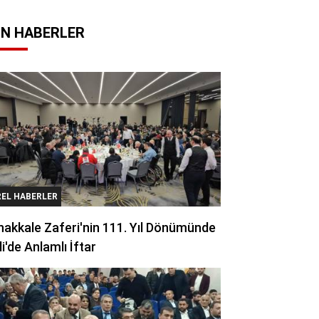
N HABERLER
REL HABERLER
akkale Zaferi'nin 111. Yıl Dönümünde
li'de Anlamlı İftar