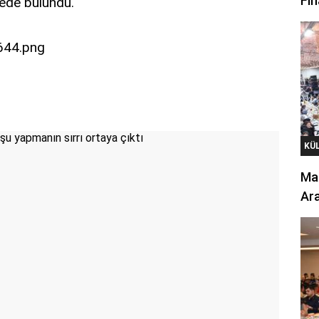
Fin
ede bulundu.
KÜ
Mar
Ara