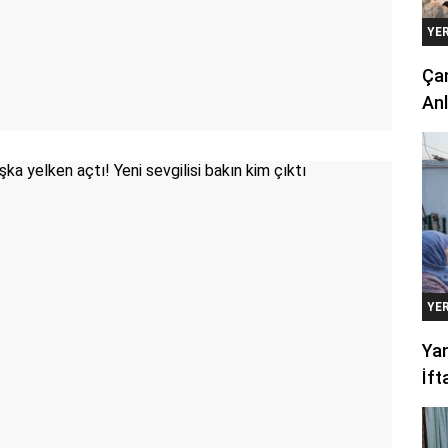
YE
Çan
Anl
YE
Yan
İft