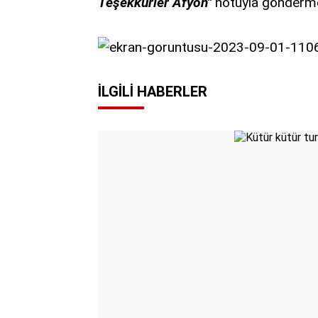
Teşekkürler Afyon"
notuyla gönderm
İLGILI HABERLER