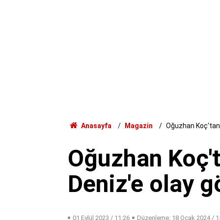
Anasayfa
Magazin
Oğuzhan Koç'tan 
Oğuzhan Koç't
Deniz'e olay 
01 Eylül 2023 / 11:26
Düzenleme:
18 Ocak 2024 / 1