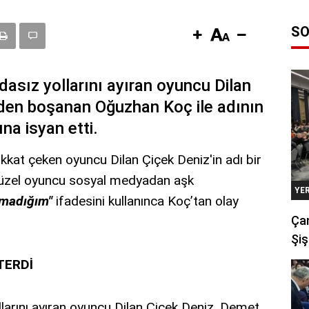
SO
dasız yollarını ayıran oyuncu Dilan
den boşanan Oğuzhan Koç ile adının
na isyan etti.
kat çeken oyuncu Dilan Çiçek Deniz'in adı bir
 Güzel oyuncu sosyal medyadan aşk
YE
ımadığım"
ifadesini kullanınca Koç’tan olay
Çan
Şiş
TERDİ
llarını ayıran oyuncu Dilan Çiçek Deniz, Demet