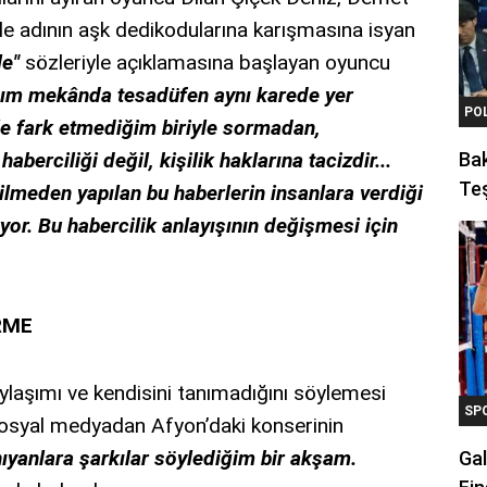
 adının aşk dedikodularına karışmasına isyan
le"
sözleriyle açıklamasına başlayan oyuncu
ğım mekânda tesadüfen aynı karede yer
PO
e fark etmediğim biriyle sormadan,
berciliği değil, kişilik haklarına tacizdir...
Ba
Teş
edilmeden yapılan bu haberlerin insanlara verdiği
or. Bu habercilik anlayışının değişmesi için
.
RME
ylaşımı ve kendisini tanımadığını söylemesi
SP
osyal medyadan Afyon’daki konserinin
nıyanlara şarkılar söylediğim bir akşam.
Gal