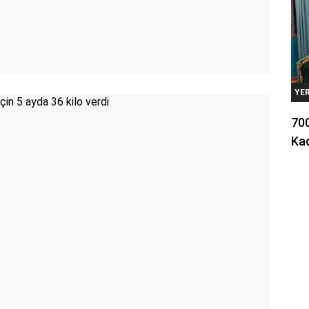
YE
700
Kad