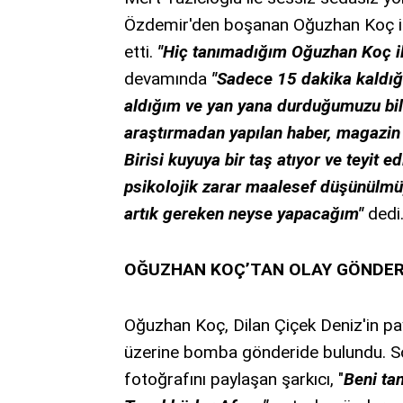
Özdemir'den boşanan Oğuzhan Koç ile
etti.
"Hiç tanımadığım Oğuzhan Koç i
devamında
"Sadece 15 dakika kaldı
aldığım ve yan yana durduğumuzu bil
araştırmadan yapılan haber, magazin ha
Birisi kuyuya bir taş atıyor ve teyit 
psikolojik zarar maalesef düşünülmüy
artık gereken neyse yapacağım"
dedi
OĞUZHAN KOÇ’TAN OLAY GÖNDE
Oğuzhan Koç, Dilan Çiçek Deniz'in pa
üzerine bomba gönderide bulundu. S
fotoğrafını paylaşan şarkıcı, "
Beni ta