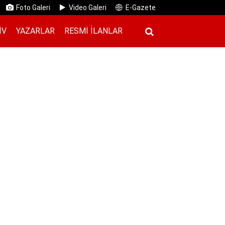
Foto Galeri
Video Galeri
E-Gazete
IV
YAZARLAR
RESMI İ̇LANLAR