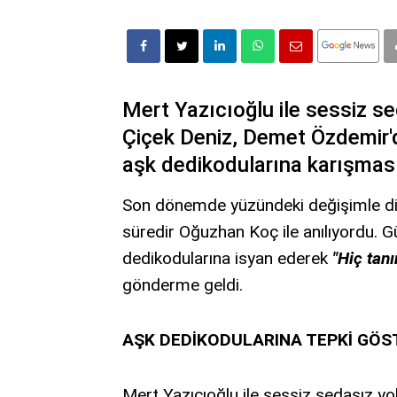
Mert Yazıcıoğlu ile sessiz se
Çiçek Deniz, Demet Özdemir'
aşk dedikodularına karışması
Son dönemde yüzündeki değişimle dik
süredir Oğuzhan Koç ile anılıyordu.
dedikodularına isyan ederek
"Hiç tan
gönderme geldi.
AŞK DEDİKODULARINA TEPKİ GÖS
Mert Yazıcıoğlu ile sessiz sedasız yo