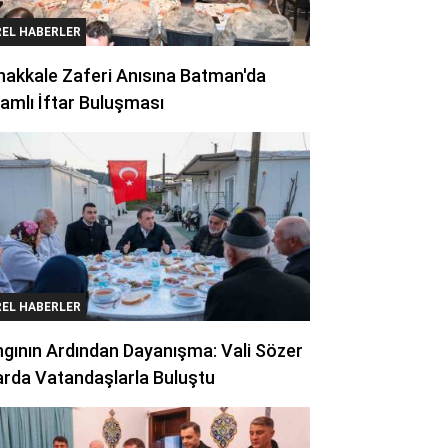
REL HABERLER
akkale Zaferi Anısına Batman'da
amlı İftar Buluşması
REL HABERLER
gının Ardından Dayanışma: Vali Sözer
arda Vatandaşlarla Buluştu