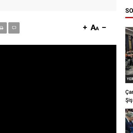
SO
YE
Çan
Şiş