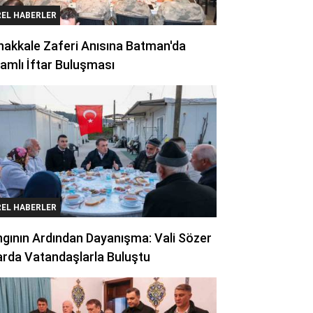
REL HABERLER
akkale Zaferi Anısına Batman'da
amlı İftar Buluşması
REL HABERLER
gının Ardından Dayanışma: Vali Sözer
arda Vatandaşlarla Buluştu