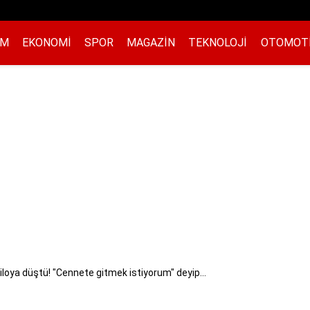
EM
EKONOMI
SPOR
MAGAZIN
TEKNOLOJI
OTOMOT
iloya düştü! "Cennete gitmek istiyorum" deyip...