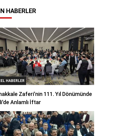
N HABERLER
REL HABERLER
akkale Zaferi'nin 111. Yıl Dönümünde
li'de Anlamlı İftar