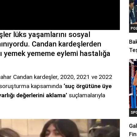
PO
ler lüks yaşamlarını sosyal
Ba
nınıyordu. Candan kardeşlerden
Teş
ığı yemek yememe eylemi hastalığa
Bahar Candan kardeşler, 2020, 2021 ve 2022
ğı soruşturma kapsamında
‘suç örgütüne üye
rlığı değerlerini aklama’
suçlamalarıyla
SP
Gal
Fin