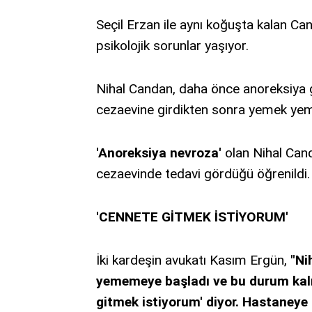
Seçil Erzan ile aynı koğuşta kalan Ca
psikolojik sorunlar yaşıyor.
Nihal Candan, daha önce anoreksiya g
cezaevine girdikten sonra yemek yem
'Anoreksiya nevroza'
olan Nihal Cand
cezaevinde tedavi gördüğü öğrenildi.
'CENNETE GİTMEK İSTİYORUM'
İki kardeşin avukatı Kasım Ergün,
"Ni
yememeye başladı ve bu durum kalıcı
gitmek istiyorum' diyor. Hastaneye 