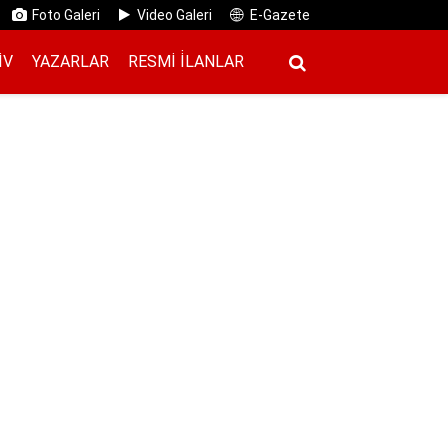
Foto Galeri
Video Galeri
E-Gazete
IV
YAZARLAR
RESMI İ̇LANLAR