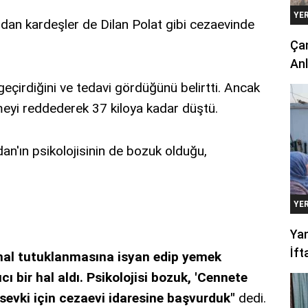
YE
ndan kardeşler de Dilan Polat gibi cezaevinde
Çan
Anl
eçirdiğini ve tedavi gördüğünü belirtti. Ancak
eyi reddederek 37 kiloya kadar düştü.
an'ın psikolojisinin de bozuk olduğu,
YE
Yan
İft
hal tutuklanmasına isyan edip yemek
 bir hal aldı. Psikolojisi bozuk, 'Cennete
sevki için cezaevi idaresine başvurduk"
dedi.