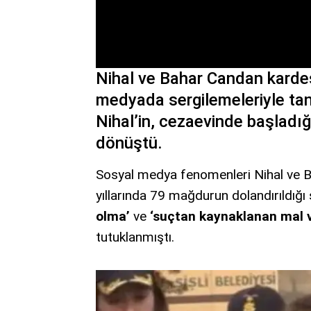
Nihal ve Bahar Candan kardeş
medyada sergilemeleriyle ta
Nihal’in, cezaevinde başlad
dönüştü.
Sosyal medya fenomenleri Nihal ve 
yıllarında 79 mağdurun dolandırıldı
olma’
ve
‘suçtan kaynaklanan mal va
tutuklanmıştı.