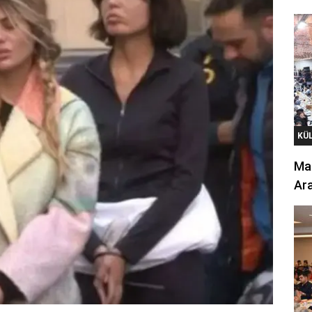
KÜ
Mar
Ara