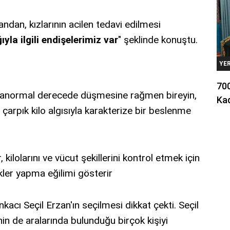
an, kızlarının acilen tedavi edilmesi
ğıyla ilgili endişelerimiz var
" şeklinde konuştu.
YE
700
ın anormal derecede düşmesine rağmen bireyin,
Kad
arpık kilo algısıyla karakterize bir beslenme
ilolarını ve vücut şekillerini kontrol etmek için
kler yapma eğilimi gösterir
kacı Seçil Erzan'ın seçilmesi dikkat çekti. Seçil
nin de aralarında bulunduğu birçok kişiyi