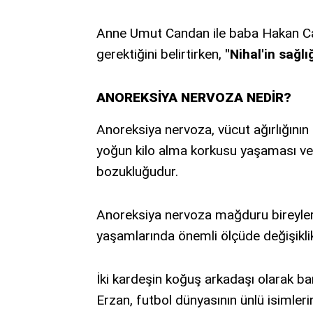
Anne Umut Candan ile baba Hakan Cand
gerektiğini belirtirken,
"Nihal'in sağlı
ANOREKSİYA NERVOZA NEDİR?
Anoreksiya nervoza, vücut ağırlığın
yoğun kilo alma korkusu yaşaması ve ç
bozukluğudur.
Anoreksiya nervoza mağduru bireyler, k
yaşamlarında önemli ölçüde değişikli
İki kardeşin koğuş arkadaşı olarak ban
Erzan, futbol dünyasının ünlü isimleri