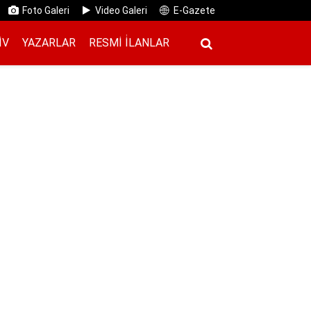
Foto Galeri
Video Galeri
E-Gazete
IV
YAZARLAR
RESMI İ̇LANLAR