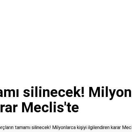
mı silinecek! Milyonl
rar Meclis'te