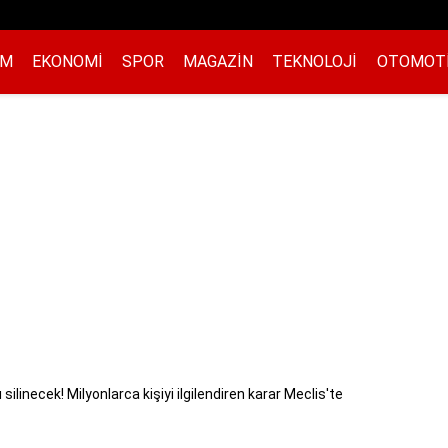
EM
EKONOMI
SPOR
MAGAZIN
TEKNOLOJI
OTOMOT
ilinecek! Milyonlarca kişiyi ilgilendiren karar Meclis'te