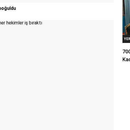
 boğuldu
YE
700
Kad