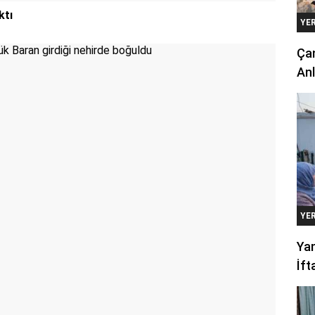
ktı
YE
Çan
Anl
YE
Yan
İft