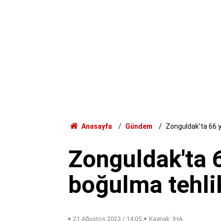
Anasayfa
Gündem
Zonguldak'ta 66 y
Zonguldak'ta 
boğulma tehli
21 Ağustos 2023 / 14:05
Kaynak: İHA