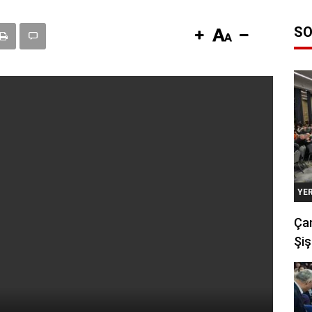
SO
YE
Çan
Şiş