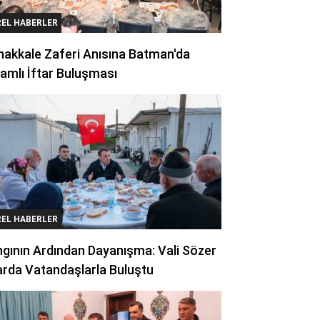
REL HABERLER
akkale Zaferi Anısına Batman'da
amlı İftar Buluşması
REL HABERLER
gının Ardından Dayanışma: Vali Sözer
arda Vatandaşlarla Buluştu