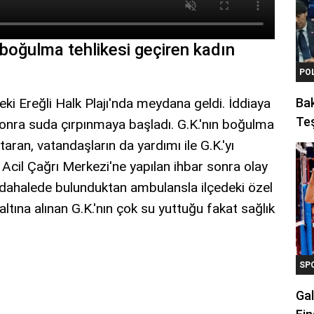
 boğulma tehlikesi geçiren kadın
PO
eki Ereğli Halk Plajı'nda meydana geldi. İddiaya
Ba
Teş
sonra suda çırpınmaya başladı. G.K.'nın boğulma
taran, vatandaşların da yardımı ile G.K.'yı
Acil Çağrı Merkezi'ne yapılan ihbar sonra olay
müdahalede bulunduktan ambulansla ilçedeki özel
ltına alınan G.K.'nın çok su yuttuğu fakat sağlık
SP
Gal