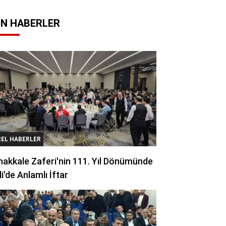
N HABERLER
REL HABERLER
akkale Zaferi'nin 111. Yıl Dönümünde
li'de Anlamlı İftar