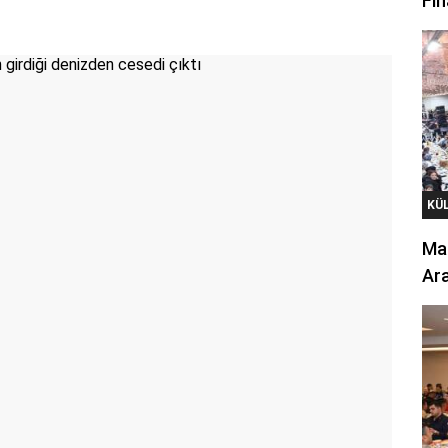
Fin
KÜ
Mar
Ara