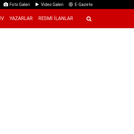
Foto Galeri
Video Galeri
E-Gazete
IV
YAZARLAR
RESMI İ̇LANLAR