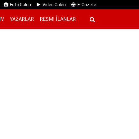
Foto Galeri
Video Galeri
E-Gazete
IV
YAZARLAR
RESMI İ̇LANLAR