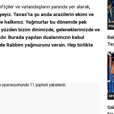
ftçiler ve vatandaşların yanında yer alarak,
yeyiz. Tavas’ta şu anda arazilerin ekimi ve
inde halkımız. Yağmurlar bu dönemde pek
PO
 yüzden bizim dinimizde, geleneklerimizde ve
lır. Burada yapılan dualarımızın kabul
Ba
Teş
ilde Rabbim yağmurunu versin. Hep birlikte
SP
Gal