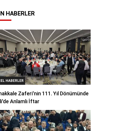
N HABERLER
REL HABERLER
akkale Zaferi'nin 111. Yıl Dönümünde
li'de Anlamlı İftar