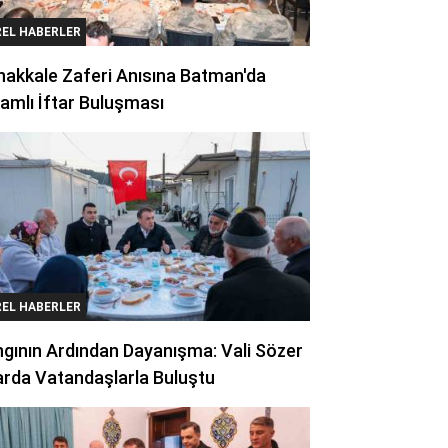
REL HABERLER
akkale Zaferi Anısına Batman'da
amlı İftar Buluşması
REL HABERLER
gının Ardından Dayanışma: Vali Sözer
arda Vatandaşlarla Buluştu