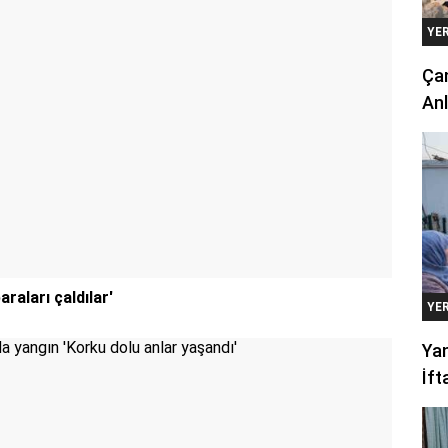
YE
Çan
Anl
araları çaldılar'
YE
Yan
İft