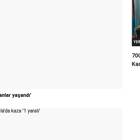
YE
700
Kad
anlar yaşandı'