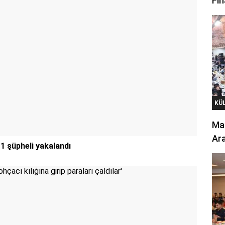
Fin
KÜ
Mar
Ara
 şüpheli yakalandı