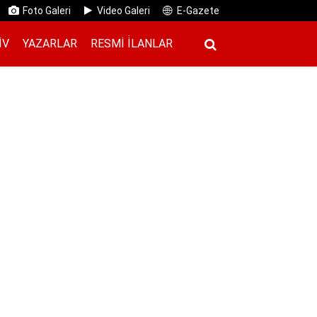
Foto Galeri
Video Galeri
E-Gazete
IV
YAZARLAR
RESMI İ̇LANLAR