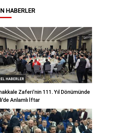
N HABERLER
REL HABERLER
akkale Zaferi'nin 111. Yıl Dönümünde
li'de Anlamlı İftar