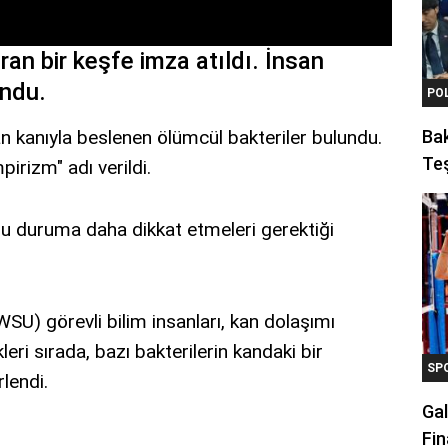
an bir keşfe imza atıldı. İnsan
undu.
PO
n kanıyla beslenen ölümcül bakteriler bulundu.
Ba
Teş
irizm" adı verildi.
 bu duruma daha dikkat etmeleri gerektiği
SU) görevli bilim insanları, kan dolaşımı
eri sırada, bazı bakterilerin kandaki bir
SP
rlendi.
Gal
Fin