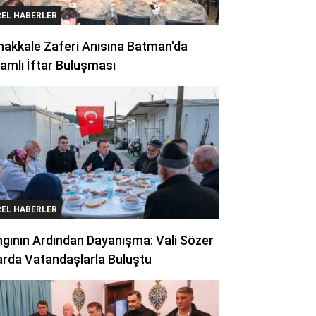
REL HABERLER
akkale Zaferi Anısına Batman'da
amlı İftar Buluşması
REL HABERLER
gının Ardından Dayanışma: Vali Sözer
arda Vatandaşlarla Buluştu