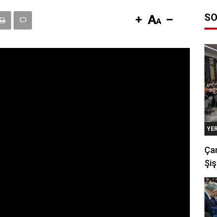
SO
YE
Çan
Şiş