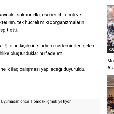
kaynaklı salmonella, escherichia coli ve
kterinin, tek hücreli mikroorganizmaların
pit etti.
alığı olan kişilerin sindirim sisteminden gelen
KÜ
ike oluşturduklarını ifade etti.
Mar
Ara
nelik ilaç çalışması yapılacağı duyuruldu.