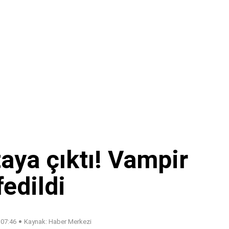
aya çıktı! Vampir
fedildi
 07:46
Kaynak: Haber Merkezi