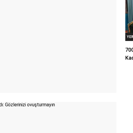
YE
700
Kad