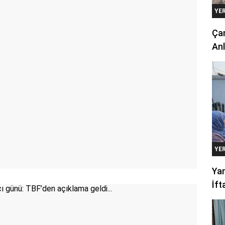
YE
Çan
Anl
YE
Yan
İft