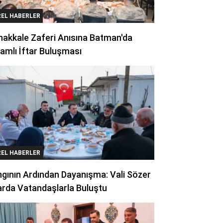
REL HABERLER
akkale Zaferi Anısına Batman'da
amlı İftar Buluşması
REL HABERLER
gının Ardından Dayanışma: Vali Sözer
arda Vatandaşlarla Buluştu