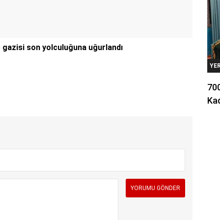
s gazisi son yolculuğuna uğurlandı
YE
700
Kad