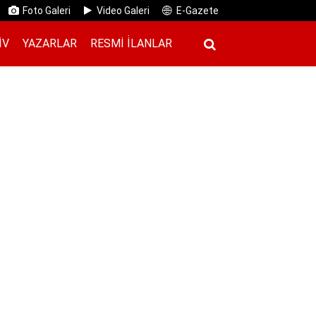
Foto Galeri
Video Galeri
E-Gazete
IV
YAZARLAR
RESMI İ̇LANLAR