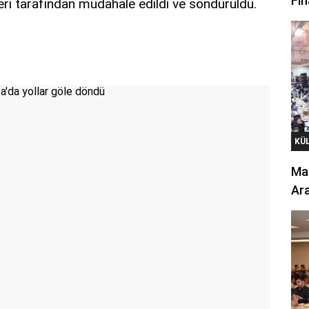
Fin
leri tarafından müdahale edildi ve söndürüldü.
KÜ
Mar
Ara