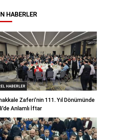
N HABERLER
REL HABERLER
akkale Zaferi'nin 111. Yıl Dönümünde
li'de Anlamlı İftar