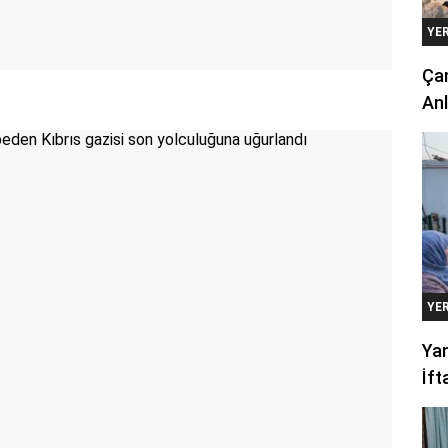
YE
Çan
Anl
YE
Yan
İft