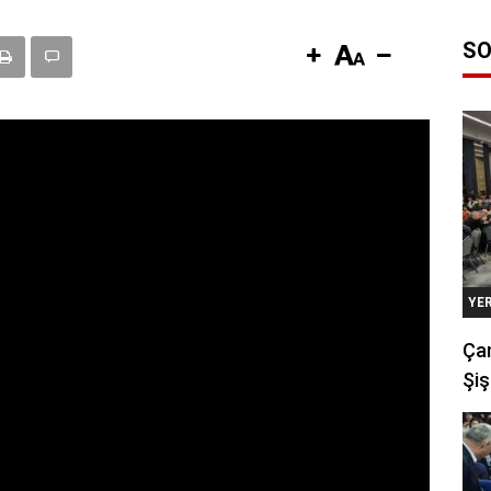
SO
YE
Çan
Şiş