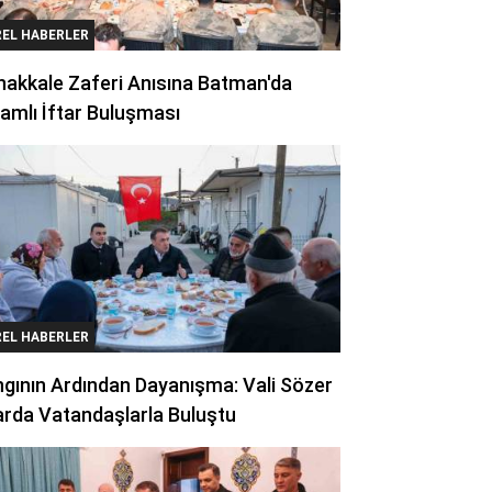
REL HABERLER
akkale Zaferi Anısına Batman'da
amlı İftar Buluşması
REL HABERLER
gının Ardından Dayanışma: Vali Sözer
arda Vatandaşlarla Buluştu