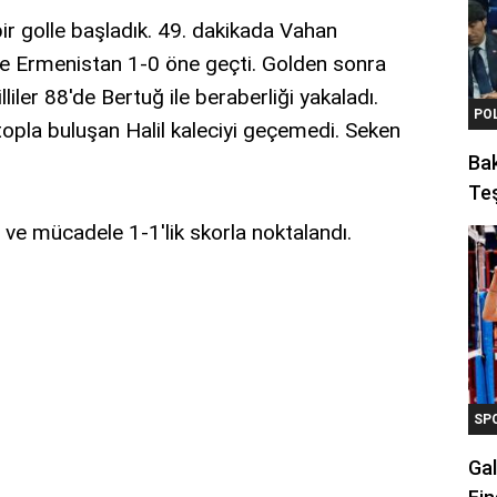
bir golle başladık. 49. dakikada Vahan
e Ermenistan 1-0 öne geçti. Golden sonra
illiler 88'de Bertuğ ile beraberliği yakaladı.
PO
opla buluşan Halil kaleciyi geçemedi. Seken
Ba
Teş
ve mücadele 1-1'lik skorla noktalandı.
SP
Gal