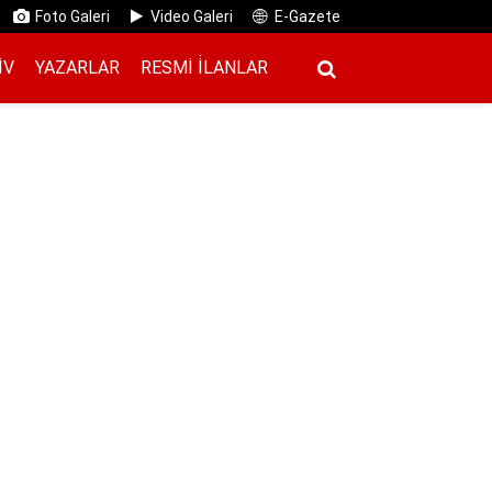
Foto Galeri
Video Galeri
E-Gazete
IV
YAZARLAR
RESMI İ̇LANLAR