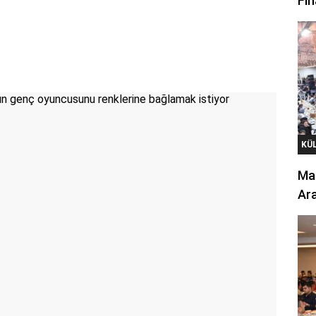
Fin
KÜ
Mar
Ara