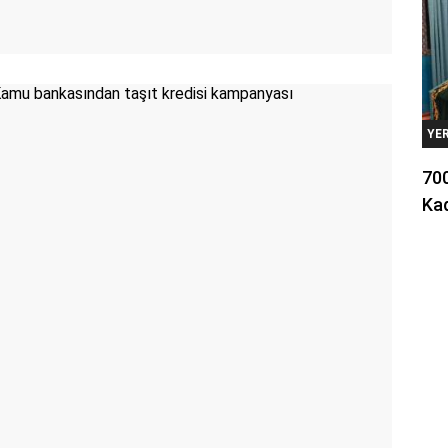
YE
700
Kad