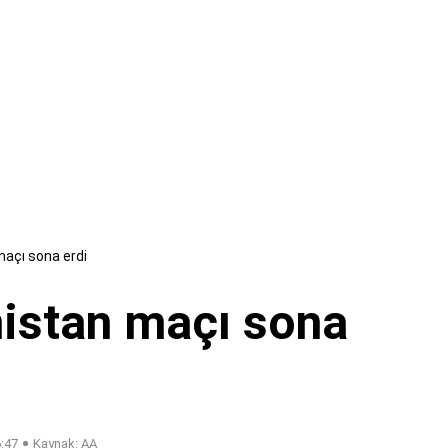
açı sona erdi
istan maçı sona
6:47
Kaynak: AA