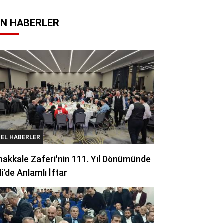
N HABERLER
REL HABERLER
akkale Zaferi'nin 111. Yıl Dönümünde
li'de Anlamlı İftar