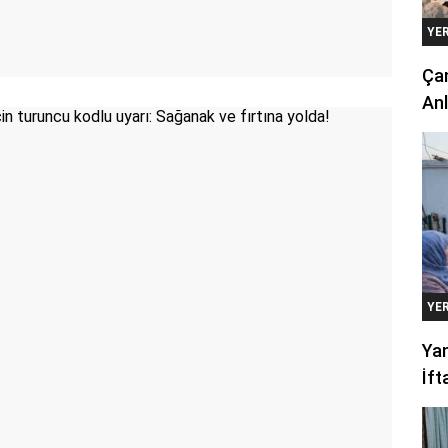
YE
Çan
Anl
YE
Yan
İft