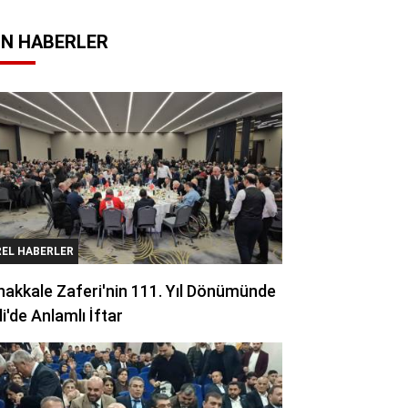
N HABERLER
REL HABERLER
akkale Zaferi'nin 111. Yıl Dönümünde
li'de Anlamlı İftar