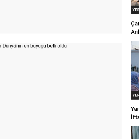
YE
Çan
Anl
YE
Yan
İft