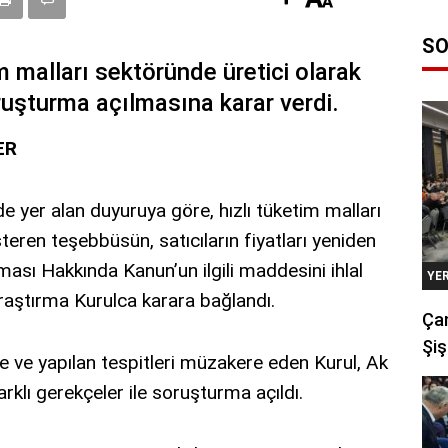
SO
 malları sektöründe üretici olarak
ruşturma açılmasına karar verdi.
ER
 yer alan duyuruya göre, hızlı tüketim malları
teren teşebbüsün, satıcıların fiyatları yeniden
ası Hakkında Kanun’un ilgili maddesini ihlal
YE
araştırma Kurulca karara bağlandı.
Çan
Şiş
ge ve yapılan tespitleri müzakere eden Kurul, Ak
rklı gerekçeler ile soruşturma açıldı.