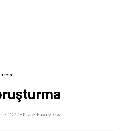
şturma
oruşturma
023 / 12:17
Kaynak: Haber Merkezi