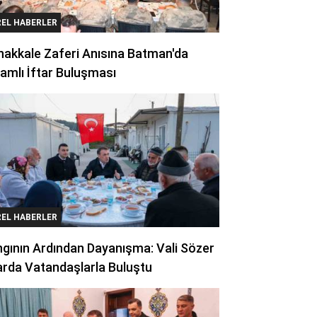
REL HABERLER
akkale Zaferi Anısına Batman'da
amlı İftar Buluşması
REL HABERLER
gının Ardından Dayanışma: Vali Sözer
arda Vatandaşlarla Buluştu