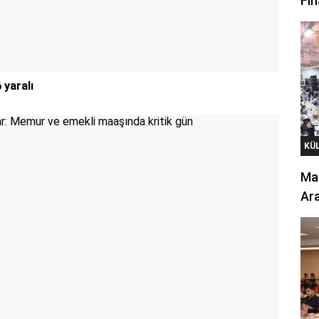
Fin
 yaralı
KÜ
Mar
Ara