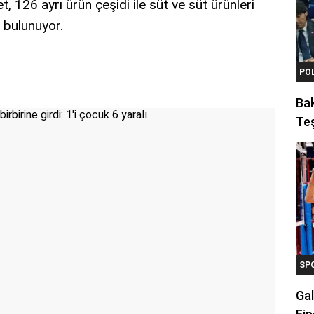
t, 126 ayrı ürün çeşidi ile süt ve süt ürünleri
 bulunuyor.
PO
Ba
Teş
SP
Gal