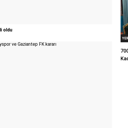
i oldu
YE
700
Kad