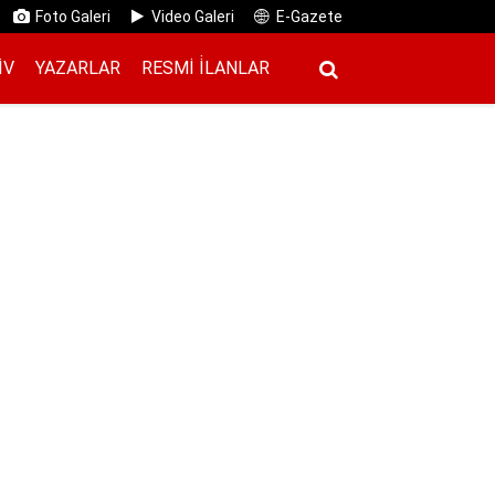
Foto Galeri
Video Galeri
E-Gazete
IV
YAZARLAR
RESMI İ̇LANLAR