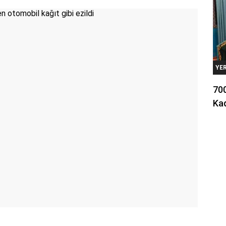
YE
700
Kad