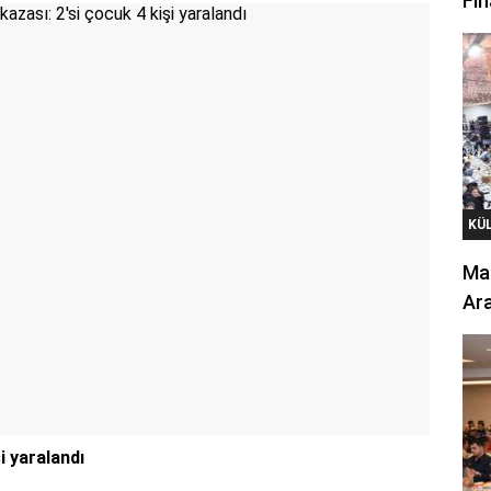
Fin
KÜ
Mar
Ara
i yaralandı