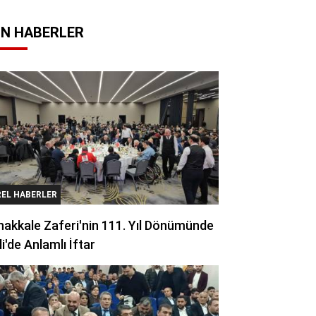
N HABERLER
REL HABERLER
akkale Zaferi'nin 111. Yıl Dönümünde
li'de Anlamlı İftar