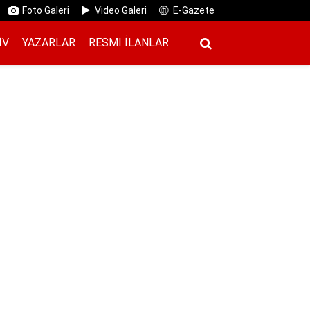
Foto Galeri
Video Galeri
E-Gazete
IV
YAZARLAR
RESMI İ̇LANLAR