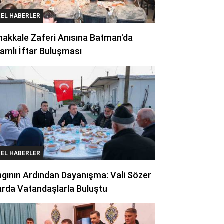
REL HABERLER
akkale Zaferi Anısına Batman'da
amlı İftar Buluşması
REL HABERLER
gının Ardından Dayanışma: Vali Sözer
arda Vatandaşlarla Buluştu