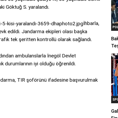
aki Göktuğ S. yaralandı.
İhbarla,
PO
evk edildi. Jandarma ekipleri olası başka
Ba
afik tek şeritten kontrollü olarak sağlandı.
Teş
ardından ambulanslarla İnegöl Devlet
lık durumlarının iyi olduğu öğrenildi.
jandarma, TIR şoförünü ifadesine başvurulmak
SP
Gal