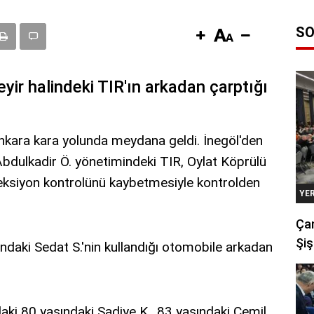
SO
ir halindeki TIR'ın arkadan çarptığı
.
nkara kara yolunda meydana geldi. İnegöl'den
bdulkadir Ö. yönetimindeki TIR, Oylat Köprülü
ksiyon kontrolünü kaybetmesiyle kontrolden
YE
Çan
Şiş
ındaki Sedat S.'nin kullandığı otomobile arkadan
aki 80 yaşındaki Şadiye K., 83 yaşındaki Cemil