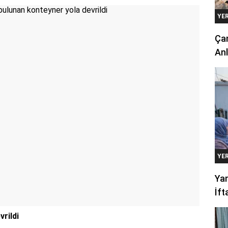
YE
Çan
Anl
YE
Yan
İft
vrildi