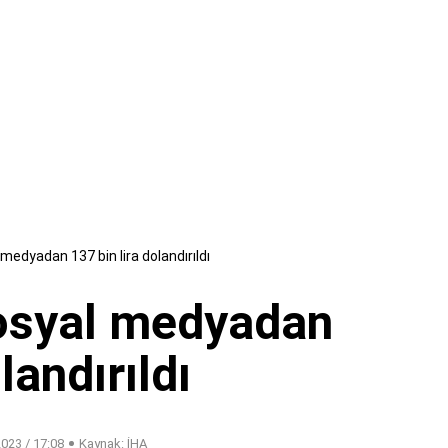
medyadan 137 bin lira dolandırıldı
osyal medyadan
landırıldı
023 / 17:08
Kaynak: İHA