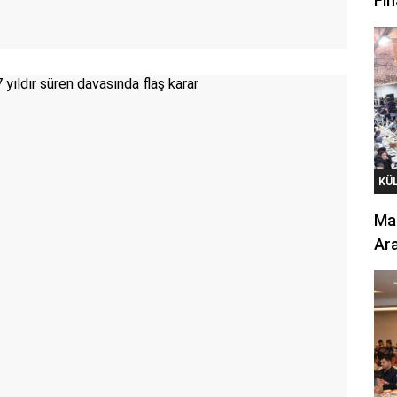
Fin
KÜ
Mar
Ara