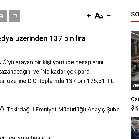
SO
edya üzerinden 137 bin lira
Ö.’yü arayan bir kişi youtube hesaplarını
kazanacağını ve ‘Ne kadar çok para
esi üzerine D.Ö. toplamda 137 bin 125,31 TL
YE
Çan
Şiş
D.Ö. Tekirdağ İl Emniyet Müdürlüğü Asayiş Şube
çin çalışma başlattı.