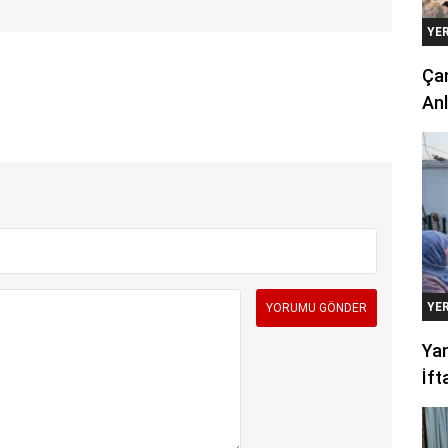
YE
Çan
Anl
YE
Yan
İft