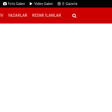
Foto Galeri
Video Galeri
E-Gazete
IV
YAZARLAR
RESMI İ̇LANLAR