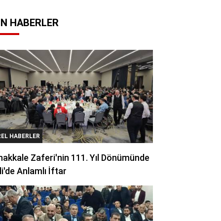
N HABERLER
REL HABERLER
akkale Zaferi'nin 111. Yıl Dönümünde
li'de Anlamlı İftar