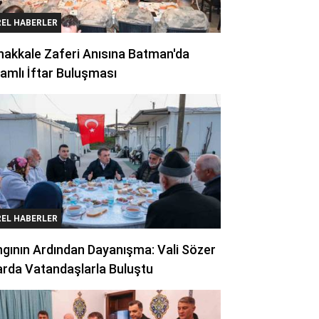
REL HABERLER
akkale Zaferi Anısına Batman'da
amlı İftar Buluşması
REL HABERLER
gının Ardından Dayanışma: Vali Sözer
arda Vatandaşlarla Buluştu