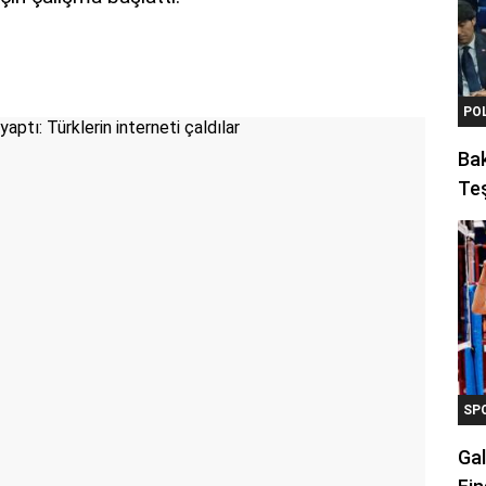
PO
Ba
Teş
SP
Gal