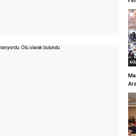
Fin
KÜ
Mar
Ara