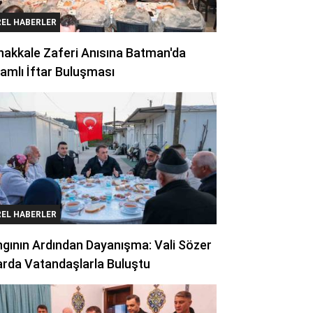
REL HABERLER
akkale Zaferi Anısına Batman'da
amlı İftar Buluşması
REL HABERLER
gının Ardından Dayanışma: Vali Sözer
arda Vatandaşlarla Buluştu