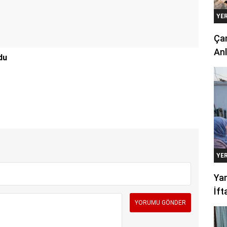
YE
Çan
Anl
du
YE
Yan
İft