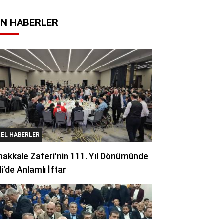
N HABERLER
REL HABERLER
akkale Zaferi'nin 111. Yıl Dönümünde
li'de Anlamlı İftar