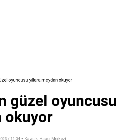
 güzel oyuncusu yıllara meydan okuyor
'ın güzel oyuncusu
n okuyor
023 / 11:04
Kaynak: Haber Merkezi