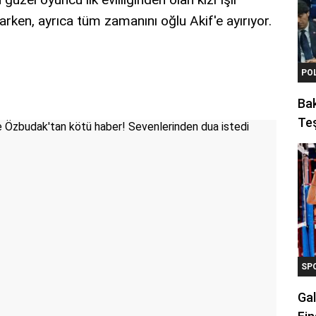
ken, ayrıca tüm zamanını oğlu Akif'e ayırıyor.
PO
Ba
Teş
SP
Gal