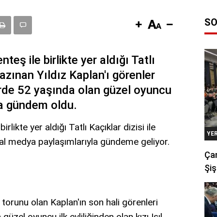
SO
eş ile birlikte yer aldığı Tatlı
kazınan Yıldız Kaplan'ı görenler
rde 52 yaşında olan güzel oyuncu
a gündem oldu.
rlikte yer aldığı Tatlı Kaçıklar dizisi ile
YE
yal medya paylaşımlarıyla gündeme geliyor.
Çan
Şiş
torunu olan Kaplan'ın son hali görenleri
güzel oyuncu ilk evliliğinden olan kızı Işıl