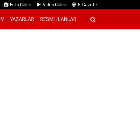
Foto Galeri
Video Galeri
E-Gazete
IV
YAZARLAR
RESMI İ̇LANLAR