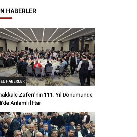
N HABERLER
REL HABERLER
akkale Zaferi'nin 111. Yıl Dönümünde
li'de Anlamlı İftar