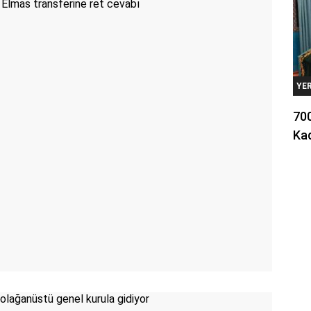
YE
700
Kad