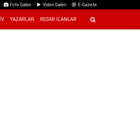
Foto Galeri
Video Galeri
E-Gazete
IV
YAZARLAR
RESMI İ̇LANLAR