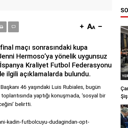
SO
final maçı sonrasındaki kupa
 Jenni Hermoso’ya yönelik uygunsuz
n İspanya Kraliyet Futbol Federasyonu
e ilgili açıklamalarda bulundu.
YE
Başkanı 46 yaşındaki Luis Rubiales, bugün
Çan
toplantısında yaptığı konuşmada, ‘sosyal bir
Şiş
ğini’ belirtti.