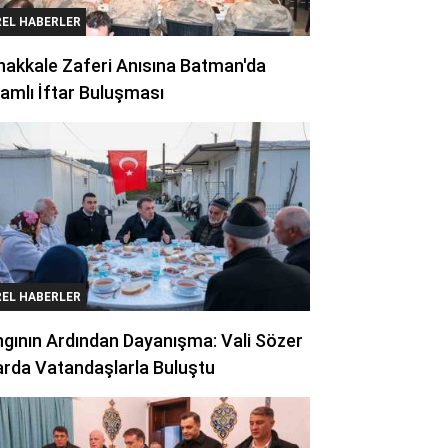
REL HABERLER
akkale Zaferi Anısına Batman'da
amlı İftar Buluşması
REL HABERLER
gının Ardından Dayanışma: Vali Sözer
arda Vatandaşlarla Buluştu