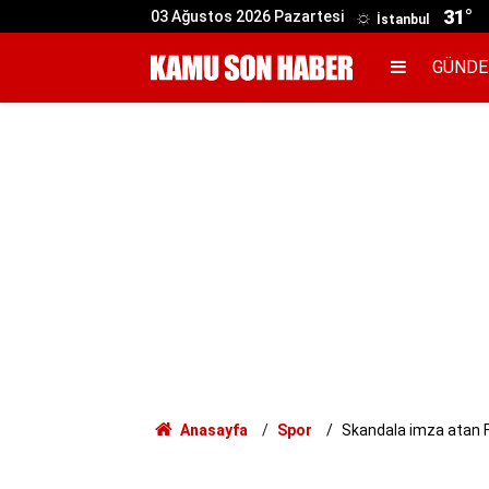
31°
03 Ağustos 2026 Pazartesi
İstanbul
GÜND
Anasayfa
Spor
Skandala imza atan Fe