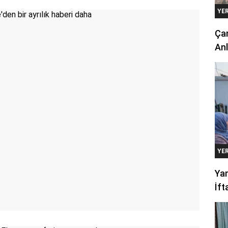
YE
Çan
Anl
YE
Yan
İft