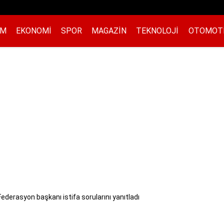
EM
EKONOMI
SPOR
MAGAZIN
TEKNOLOJI
OTOMOT
derasyon başkanı istifa sorularını yanıtladı