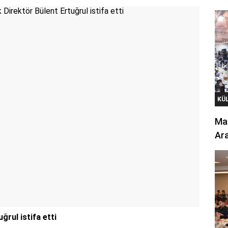
KÜ
Mar
Ara
ğrul istifa etti