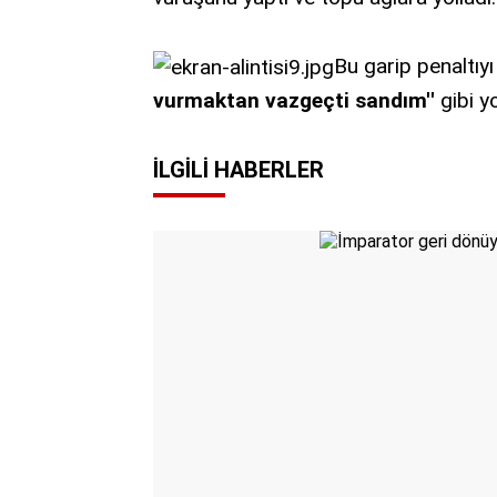
Bu garip penaltıy
vurmaktan vazgeçti sandım''
gibi y
İLGILI HABERLER