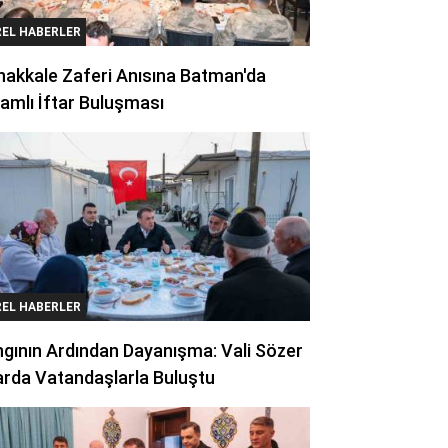
REL HABERLER
akkale Zaferi Anısına Batman'da
amlı İftar Buluşması
REL HABERLER
gının Ardından Dayanışma: Vali Sözer
arda Vatandaşlarla Buluştu