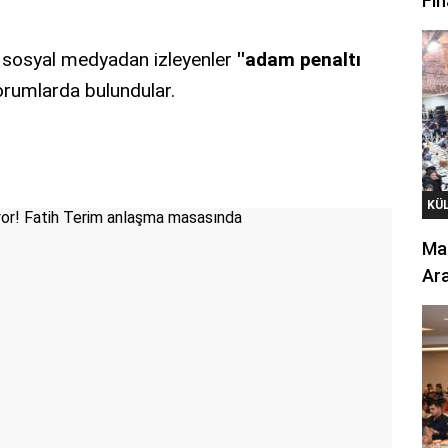
Fin
ı sosyal medyadan izleyenler
''adam penaltı
orumlarda bulundular.
KÜ
Mar
Ara