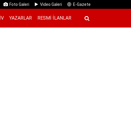
Foto Galeri
Video Galeri
E-Gazete
IV
YAZARLAR
RESMI İ̇LANLAR