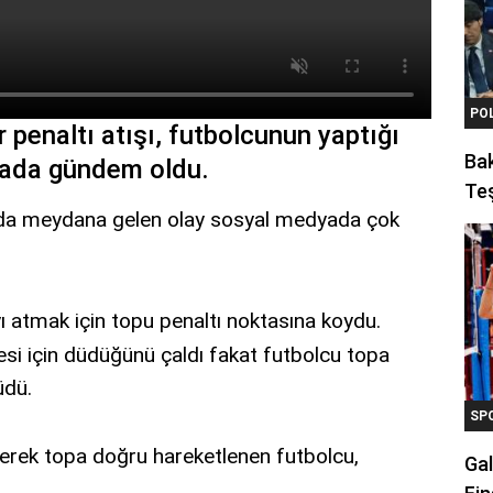
PO
penaltı atışı, futbolcunun yaptığı
Ba
ada gündem oldu.
Teş
nda meydana gelen olay sosyal medyada çok
yı atmak için topu penaltı noktasına koydu.
esi için düdüğünü çaldı fakat futbolcu topa
üdü.
SP
erek topa doğru hareketlenen futbolcu,
Gal