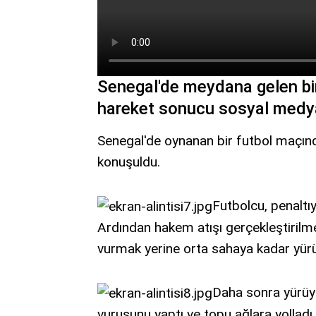
Senegal'de meydana gelen bir 
hareket sonucu sosyal medy
Senegal'de oynanan bir futbol maçı
konuşuldu.
Futbolcu, penaltı
Ardından hakem atışı gerçekleştirilm
vurmak yerine orta sahaya kadar yür
Daha sonra yürüy
vuruşunu yaptı ve topu ağlara yolladı.