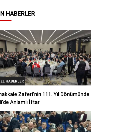
N HABERLER
REL HABERLER
akkale Zaferi'nin 111. Yıl Dönümünde
li'de Anlamlı İftar