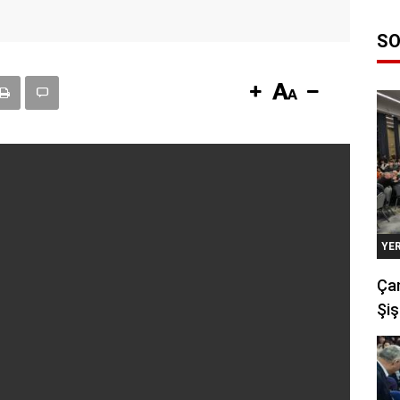
SO
YE
Çan
Şiş