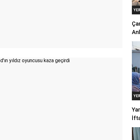
YE
Çan
Anl
YE
Yan
İft