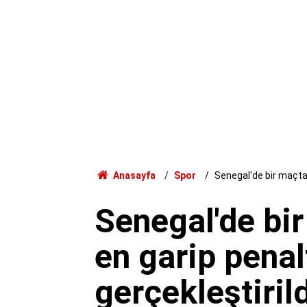
Anasayfa
Spor
Senegal'de bir maçta 
Senegal'de bi
en garip penalt
gerçekleştiril