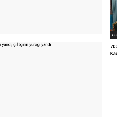
YE
700
Kad