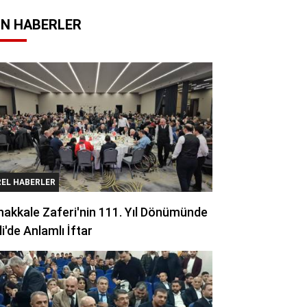
N HABERLER
REL HABERLER
akkale Zaferi'nin 111. Yıl Dönümünde
li'de Anlamlı İftar