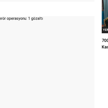
YE
700
Kad