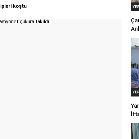
ipleri koştu
YE
Çan
Anl
YE
Yan
İft