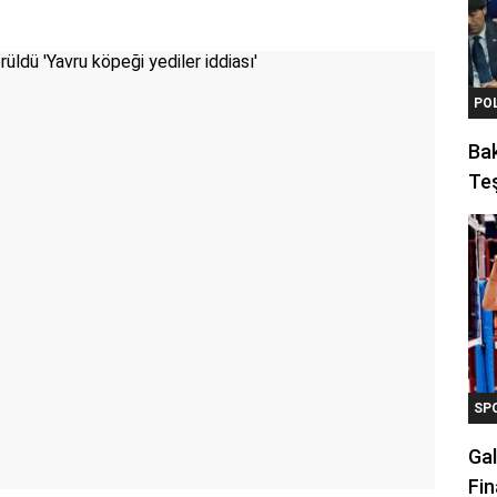
PO
Ba
Teş
SP
Gal
Fin