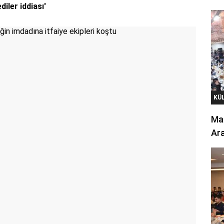
iler iddiası'
KÜ
Mar
Ara