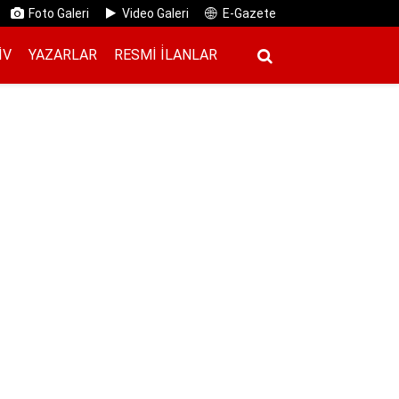
Foto Galeri
Video Galeri
E-Gazete
IV
YAZARLAR
RESMI İ̇LANLAR