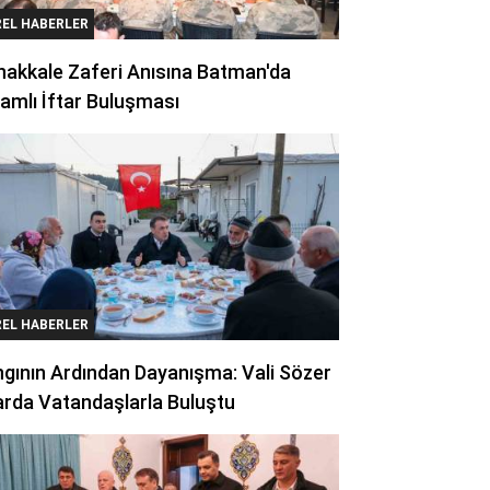
REL HABERLER
akkale Zaferi Anısına Batman'da
amlı İftar Buluşması
REL HABERLER
gının Ardından Dayanışma: Vali Sözer
arda Vatandaşlarla Buluştu