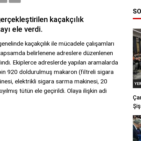
SO
erçekleştirilen kaçakçılık
yı ele verdi.
l genelinde kaçakçılık ile mücadele çalışamları
 kapsamda belirlenene adreslere düzenlenen
ındı. Ekiplerce adreslerde yapılan aramalarda
n 920 doldurulmuş makaron (filtreli sigara
esi, elektrikli sigara sarma makinesi, 20
YE
 kıyılmış tütün ele geçirildi. Olaya ilişkin adi
Çan
Şiş