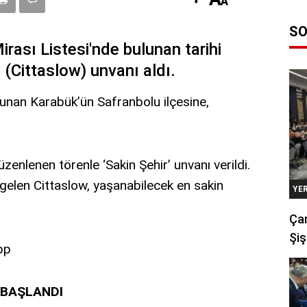
SO
ası Listesi'nde bulunan tarihi
' (Cittaslow) unvanı aldı.
nan Karabük’ün Safranbolu ilçesine,
enlenen törenle ‘Sakin Şehir’ unvanı verildi.
elen Cittaslow, yaşanabilecek en sakin
YE
Çan
Şiş
 BAŞLANDI