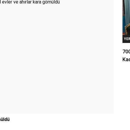
YE
700
Kad
müldü