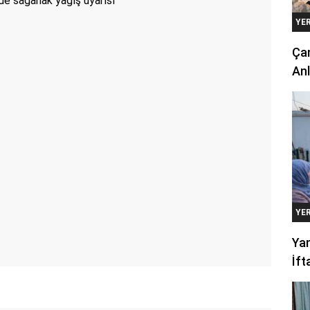
YE
Çan
Anl
YE
Yan
İft