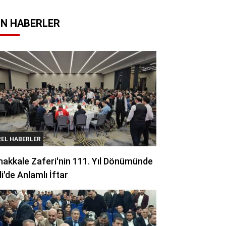
N HABERLER
REL HABERLER
akkale Zaferi'nin 111. Yıl Dönümünde
li'de Anlamlı İftar