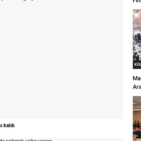
Fin
KÜ
Mar
Ara
ı kaldı