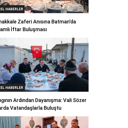
REL HABERLER
akkale Zaferi Anısına Batman'da
amlı İftar Buluşması
REL HABERLER
gının Ardından Dayanışma: Vali Sözer
arda Vatandaşlarla Buluştu