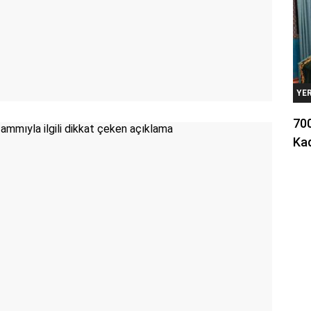
YE
700
Kad