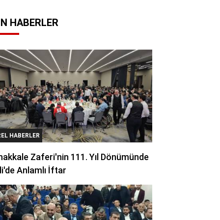
N HABERLER
REL HABERLER
akkale Zaferi'nin 111. Yıl Dönümünde
li'de Anlamlı İftar