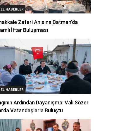
REL HABERLER
akkale Zaferi Anısına Batman'da
amlı İftar Buluşması
REL HABERLER
gının Ardından Dayanışma: Vali Sözer
arda Vatandaşlarla Buluştu