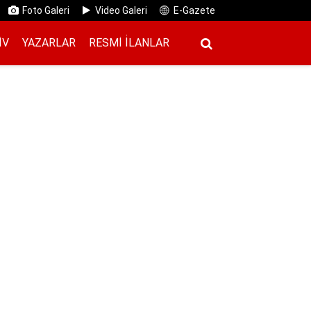
Foto Galeri
Video Galeri
E-Gazete
IV
YAZARLAR
RESMI İ̇LANLAR