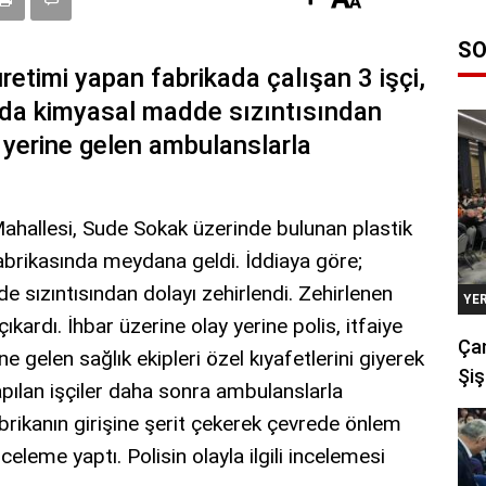
SO
retimi yapan fabrikada çalışan 3 işçi,
ada kimyasal madde sızıntısından
ay yerine gelen ambulanslarla
Mahallesi, Sude Sokak üzerinde bulunan plastik
brikasında meydana geldi. İddiaya göre;
e sızıntısından dolayı zehirlendi. Zehirlenen
YE
 çıkardı. İhbar üzerine olay yerine polis, itfaiye
Çan
ine gelen sağlık ekipleri özel kıyafetlerini giyerek
Şiş
pılan işçiler daha sonra ambulanslarla
fabrikanın girişine şerit çekerek çevrede önlem
nceleme yaptı. Polisin olayla ilgili incelemesi