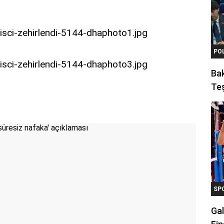
PO
Ba
Teş
SP
Gal