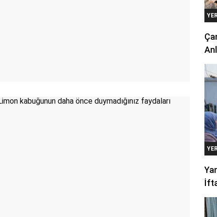
YE
Çan
Anl
YE
Yan
İft