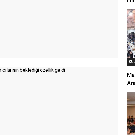
Fin
KÜ
Mar
Ara