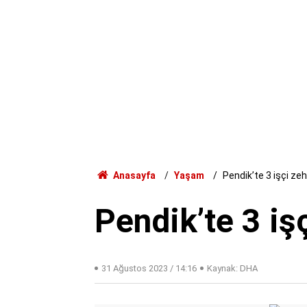
Anasayfa
Yaşam
Pendik’te 3 işçi zeh
Pendik’te 3 iş
31 Ağustos 2023 / 14:16
Kaynak: DHA