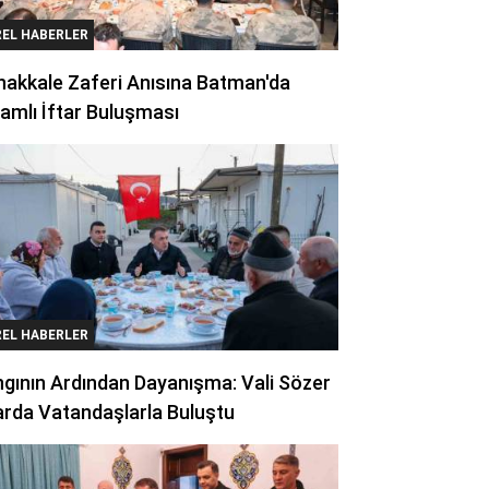
REL HABERLER
akkale Zaferi Anısına Batman'da
amlı İftar Buluşması
REL HABERLER
gının Ardından Dayanışma: Vali Sözer
arda Vatandaşlarla Buluştu