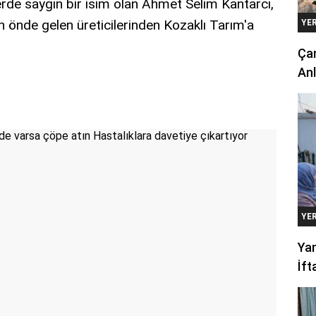
lerde saygın bir isim olan Ahmet Selim Kantarcı,
nin önde gelen üreticilerinden Kozaklı Tarım'a
YE
Çan
Anl
YE
Yan
İft