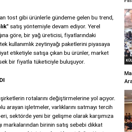
Fin
n tost gibi ürünlerle gündeme gelen bu trend,
lık"
satış yöntemiyle devam ediyor. Yerel
a göre, bir yağ üreticisi, fiyatlarındaki
k tek kullanımlık zeytinyağı paketlerini piyasaya
iyat etiketiyle satışa çıkan bu ürünler, market
sek bir fiyatla tüketiciyle buluşuyor.
KÜ
Mar
DI
Ara
irketlerin rotalarını değiştirmelerine yol açıyor.
olu arayan işletmeler, varlıklarını satmayı tercih
beri, sektörde yeni bir gelişme olarak karşımıza
ğı markalarından birinin satış sebebi dikkat