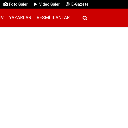
Foto Galeri
Video Galeri
E-Gazete
IV
YAZARLAR
RESMI İ̇LANLAR