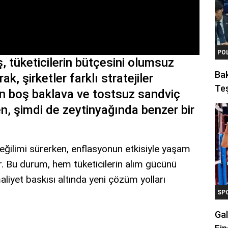
PO
ş, tüketicilerin bütçesini olumsuz
Ba
ak, şirketler farklı stratejiler
Teş
 boş baklava ve tostsuz sandviç
n, şimdi de zeytinyağında benzer bir
 eğilimi sürerken, enflasyonun etkisiyle yaşam
r. Bu durum, hem tüketicilerin alım gücünü
aliyet baskısı altında yeni çözüm yolları
SP
Gal