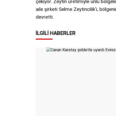
çekiyor. Zeytin üretimiyle ünlü bölge
aile şirketi Selme Zeytincilik'i, bölge
devretti.
İLGILI HABERLER