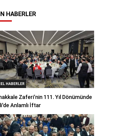
N HABERLER
REL HABERLER
akkale Zaferi'nin 111. Yıl Dönümünde
li'de Anlamlı İftar