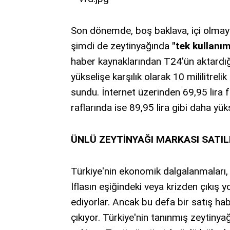
Son dönemde, boş baklava, içi olmaya
şimdi de zeytinyağında
"tek kullanım
haber kaynaklarından T24'ün aktardığın
yükselişe karşılık olarak 10 mililitreli
sundu. İnternet üzerinden 69,95 lira f
raflarında ise 89,95 lira gibi daha yük
ÜNLÜ ZEYTİNYAĞI MARKASI SATIL
Türkiye'nin ekonomik dalgalanmaları, ş
İflasın eşiğindeki veya krizden çıkış y
ediyorlar. Ancak bu defa bir satış ha
çıkıyor. Türkiye'nin tanınmış zeytinya