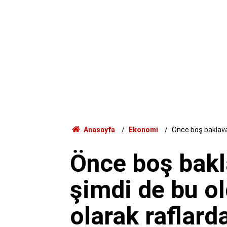
Anasayfa
Ekonomi
Önce boş baklava 
Önce boş bakl
şimdi de bu ol
olarak raflarda