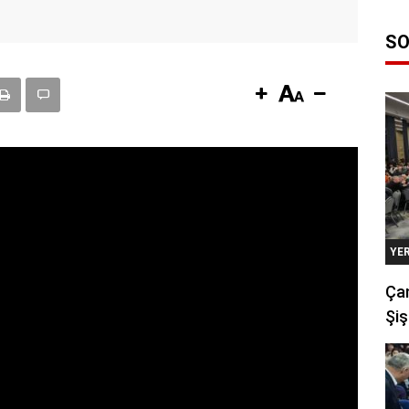
SO
YE
Çan
Şiş