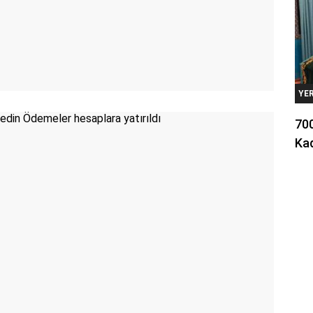
YE
700
Kad