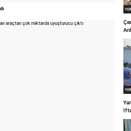
dı
YE
Çan
Anl
YE
Yan
İft