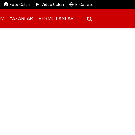
Foto Galeri
Video Galeri
E-Gazete
IV
YAZARLAR
RESMI İ̇LANLAR