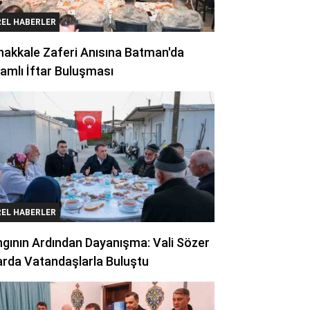
REL HABERLER
akkale Zaferi Anısına Batman'da
amlı İftar Buluşması
REL HABERLER
gının Ardından Dayanışma: Vali Sözer
arda Vatandaşlarla Buluştu