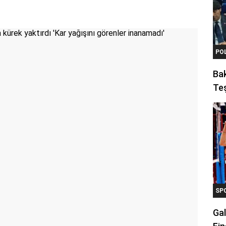
PO
Ba
Teş
SP
Gal