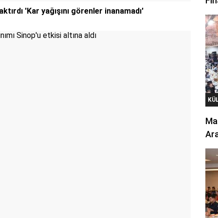
Fin
ktırdı 'Kar yağışını görenler inanamadı'
KÜ
Mar
Ara