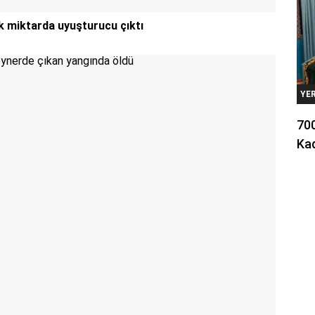
k miktarda uyuşturucu çıktı
YE
700
Kad