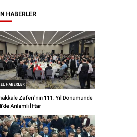
N HABERLER
REL HABERLER
akkale Zaferi'nin 111. Yıl Dönümünde
li'de Anlamlı İftar