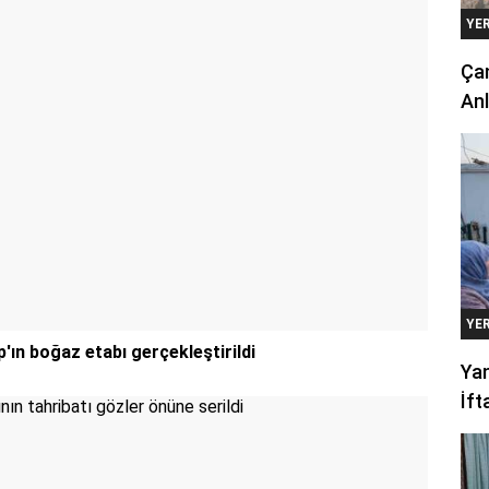
YE
Çan
Anl
YE
'ın boğaz etabı gerçekleştirildi
Yan
İft