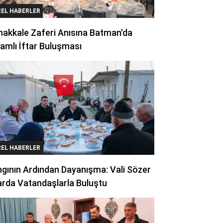
REL HABERLER
akkale Zaferi Anısına Batman'da
amlı İftar Buluşması
REL HABERLER
gının Ardından Dayanışma: Vali Sözer
arda Vatandaşlarla Buluştu