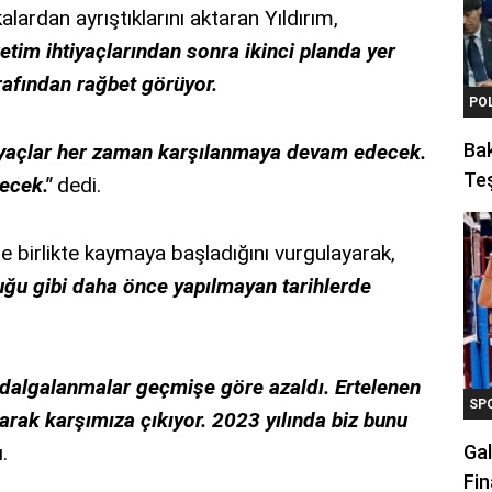
alardan ayrıştıklarını aktaran Yıldırım,
ketim ihtiyaçlarından sonra ikinci planda yer
arafından rağbet görüyor.
PO
Ba
iyaçlar her zaman karşılanmaya devam edecek.
Teş
ecek."
dedi.
 birlikte kaymaya başladığını vurgulayarak,
duğu gibi daha önce yapılmayan tarihlerde
 dalgalanmalar geçmişe göre azaldı. Ertelenen
SP
larak karşımıza çıkıyor. 2023 yılında biz bunu
.
Gal
Fin