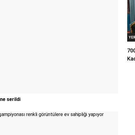
YE
700
Kad
ne serildi