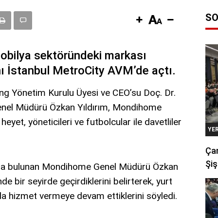
SO
mobilya sektöründeki markası
 İstanbul MetroCity AVM’de açtı.
ing Yönetim Kurulu Üyesi ve CEO’su Doç. Dr.
enel Müdürü Özkan Yıldırım, Mondihome
eyet, yöneticileri ve futbolcular ile davetliler
YE
Çan
Şiş
da bulunan Mondihome Genel Müdürü Özkan
nde bir seyirde geçirdiklerini belirterek, yurt
da hizmet vermeye devam ettiklerini söyledi.