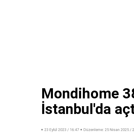
Mondihome 38
İstanbul'da açt
23 Eylül 2023 / 16:47
Düzenleme:
25 Nisan 2025 / 