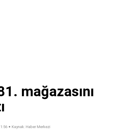
1. mağazasını
ı
21:56
Kaynak: Haber Merkezi