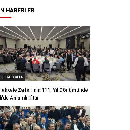
N HABERLER
REL HABERLER
akkale Zaferi'nin 111. Yıl Dönümünde
li'de Anlamlı İftar