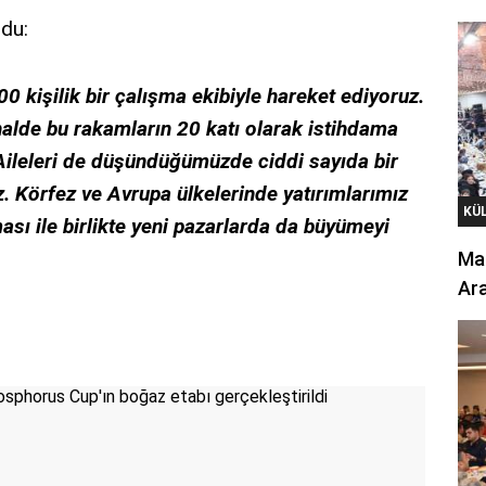
ndu:
kişilik bir çalışma ekibiyle hareket ediyoruz.
lde bu rakamların 20 katı olarak istihdama
Aileleri de düşündüğümüzde ciddi sayıda bir
 Körfez ve Avrupa ülkelerinde yatırımlarımız
KÜ
ası ile birlikte yeni pazarlarda da büyümeyi
Mar
Ara