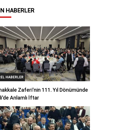
N HABERLER
REL HABERLER
akkale Zaferi'nin 111. Yıl Dönümünde
li'de Anlamlı İftar