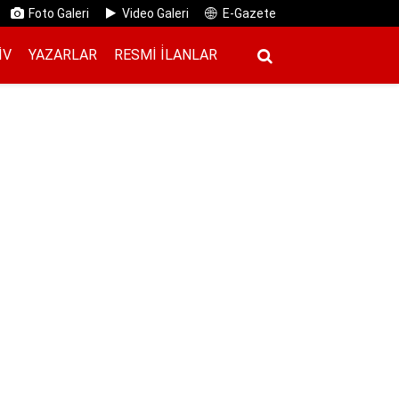
Foto Galeri
Video Galeri
E-Gazete
IV
YAZARLAR
RESMI İ̇LANLAR