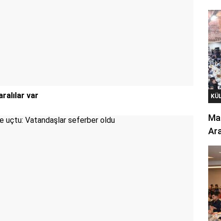
ralılar var
KÜ
Mar
Ara