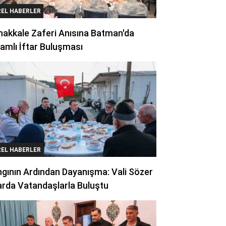
REL HABERLER
akkale Zaferi Anısına Batman'da
amlı İftar Buluşması
REL HABERLER
gının Ardından Dayanışma: Vali Sözer
arda Vatandaşlarla Buluştu