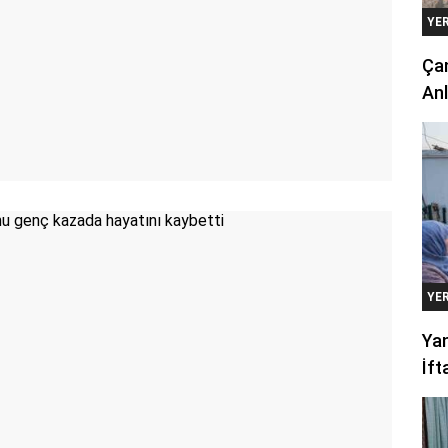
YE
Çan
Anl
YE
Yan
İft