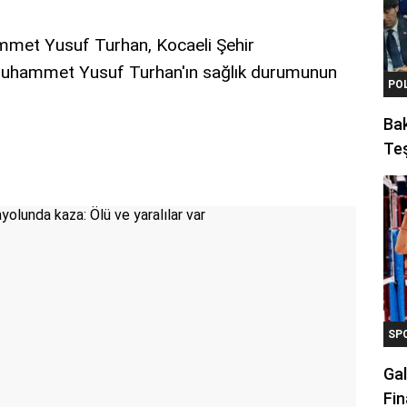
mmet Yusuf Turhan, Kocaeli Şehir
an Muhammet Yusuf Turhan'ın sağlık durumunun
PO
Ba
Teş
SP
Gal
Fin