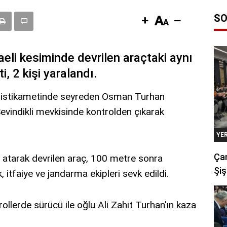
SO
li kesiminde devrilen araçtaki aynı
i, 2 kişi yaralandı.
 istikametinde seyreden Osman Turhan
Sevindikli mevkisinde kontrolden çıkarak
YE
Çan
ar atarak devrilen araç, 100 metre sonra
Şiş
, itfaiye ve jandarma ekipleri sevk edildi.
trollerde sürücü ile oğlu Ali Zahit Turhan'ın kaza