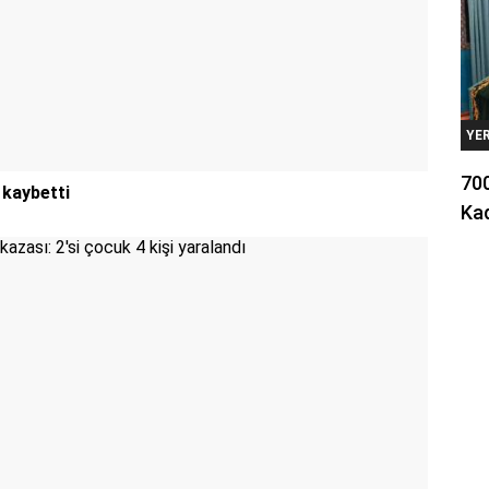
YE
700
 kaybetti
Kad