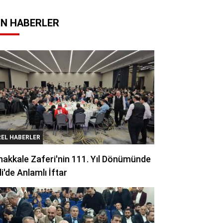
N HABERLER
REL HABERLER
akkale Zaferi'nin 111. Yıl Dönümünde
li'de Anlamlı İftar