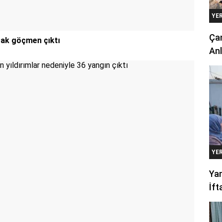
YE
Çan
çak göçmen çıktı
Anl
YE
Yan
İft