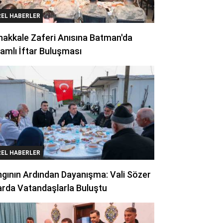
REL HABERLER
akkale Zaferi Anısına Batman'da
amlı İftar Buluşması
REL HABERLER
gının Ardından Dayanışma: Vali Sözer
arda Vatandaşlarla Buluştu