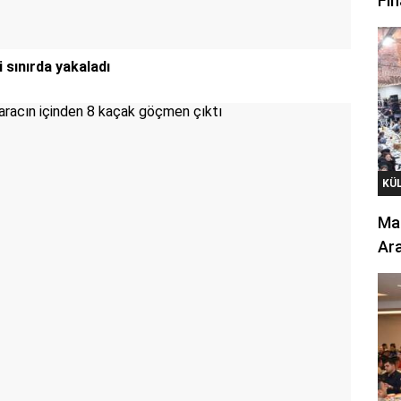
Fin
sınırda yakaladı
KÜ
Mar
Ara