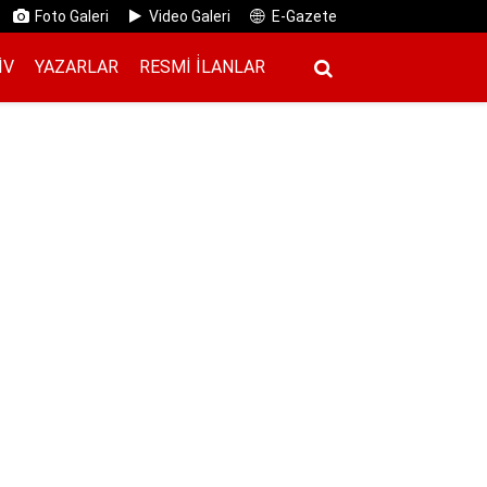
Foto Galeri
Video Galeri
E-Gazete
IV
YAZARLAR
RESMI İ̇LANLAR