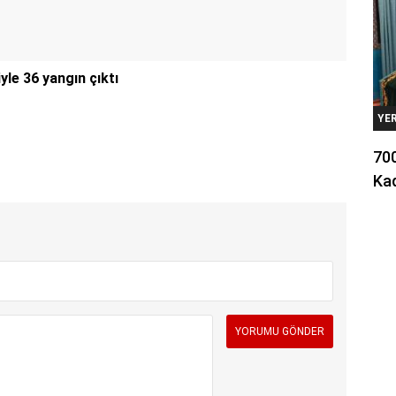
yle 36 yangın çıktı
YE
700
Kad