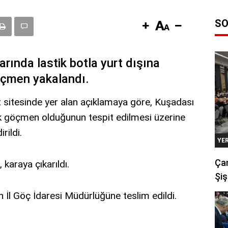
SO
arında lastik botla yurt dışına
öçmen yakalandı.
t sitesinde yer alan açıklamaya göre, Kuşadası
çak göçmen olduğunun tespit edilmesi üzerine
rildi.
YE
Çan
karaya çıkarıldı.
Şiş
 İl Göç İdaresi Müdürlüğüne teslim edildi.