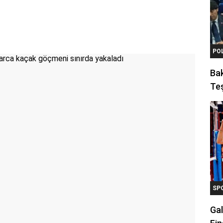
PO
Ba
Teş
SP
Gal