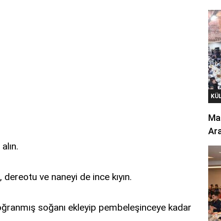
KÜ
Mar
Ara
alın.
dereotu ve naneyi de ince kıyın.
 Doğranmış soğanı ekleyip pembeleşinceye kadar