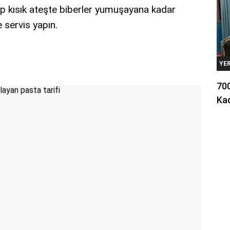
p kısık ateşte biberler yumuşayana kadar
e servis yapın.
YE
700
Kad