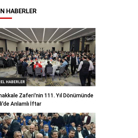
N HABERLER
REL HABERLER
akkale Zaferi'nin 111. Yıl Dönümünde
li'de Anlamlı İftar