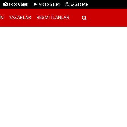
Foto Galeri
Video Galeri
E-Gazete
IV
YAZARLAR
RESMI İ̇LANLAR