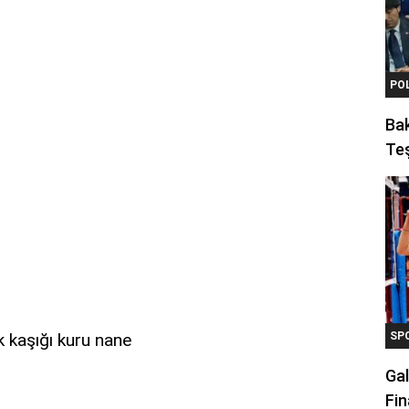
PO
Ba
Teş
 kaşığı kuru nane
SP
Gal
Fin