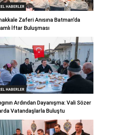
REL HABERLER
akkale Zaferi Anısına Batman'da
amlı İftar Buluşması
REL HABERLER
gının Ardından Dayanışma: Vali Sözer
arda Vatandaşlarla Buluştu