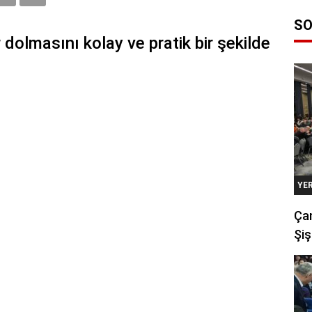
SO
r dolmasını kolay ve pratik bir şekilde
YE
Çan
Şiş