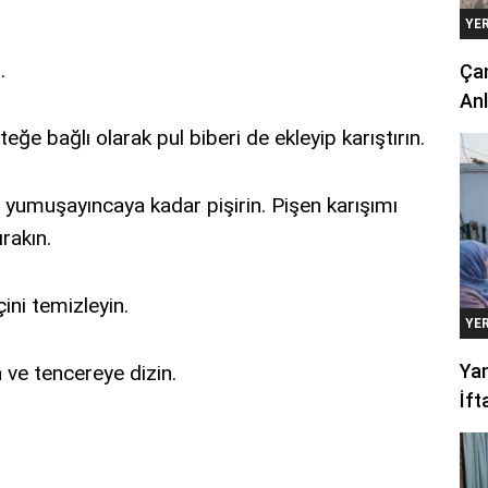
YE
.
Çan
Anl
steğe bağlı olarak pul biberi de ekleyip karıştırın.
r yumuşayıncaya kadar pişirin. Pişen karışımı
rakın.
çini temizleyin.
YE
Yan
 ve tencereye dizin.
İft