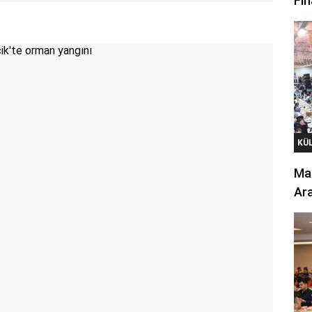
Fin
KÜ
Mar
Ara