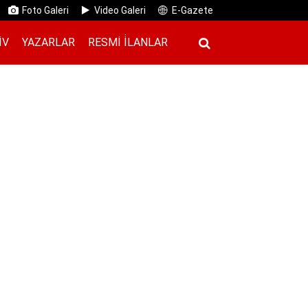
Foto Galeri
Video Galeri
E-Gazete
IV
YAZARLAR
RESMI İ̇LANLAR