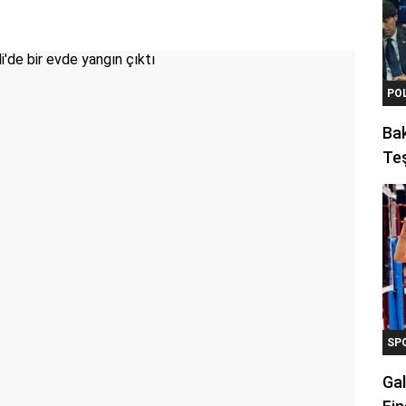
PO
Ba
Teş
SP
Gal