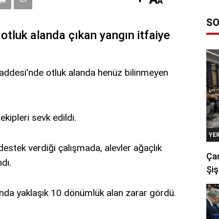
SO
 otluk alanda çıkan yangın itfaiye
addesi'nde otluk alanda henüz bilinmeyen
ekipleri sevk edildi.
YE
destek verdiği çalışmada, alevler ağaçlık
Çan
dı.
Şiş
da yaklaşık 10 dönümlük alan zarar gördü.