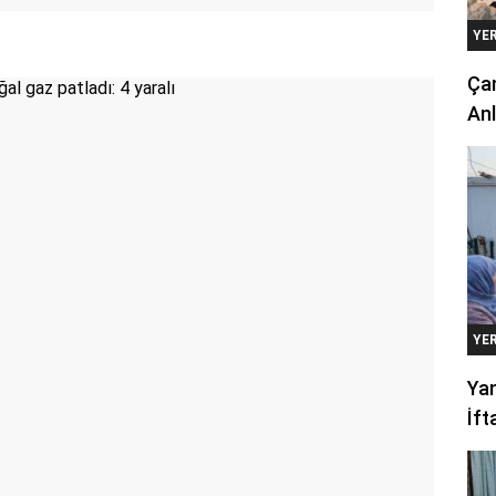
YE
Çan
Anl
YE
Yan
İft