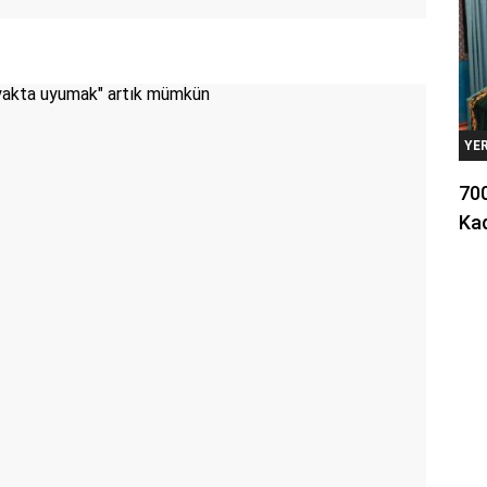
YE
700
Kad