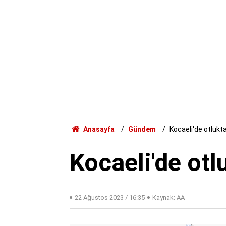
Anasayfa
Gündem
Kocaeli'de otlukt
Kocaeli'de otl
22 Ağustos 2023 / 16:35
Kaynak: AA