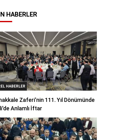
N HABERLER
REL HABERLER
akkale Zaferi'nin 111. Yıl Dönümünde
li'de Anlamlı İftar