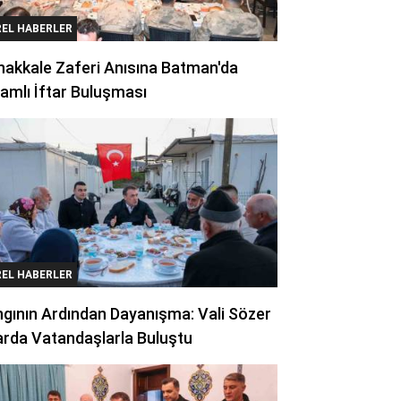
REL HABERLER
akkale Zaferi Anısına Batman'da
amlı İftar Buluşması
REL HABERLER
gının Ardından Dayanışma: Vali Sözer
arda Vatandaşlarla Buluştu