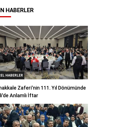
N HABERLER
REL HABERLER
akkale Zaferi'nin 111. Yıl Dönümünde
li'de Anlamlı İftar