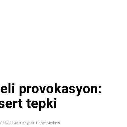
ikeli provokasyon:
sert tepki
023 / 22:43
Kaynak: Haber Merkezi