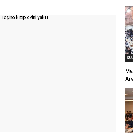
KÜ
Mar
Ara