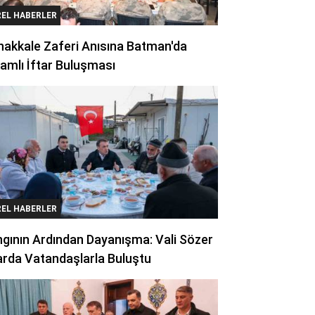
REL HABERLER
akkale Zaferi Anısına Batman'da
amlı İftar Buluşması
REL HABERLER
gının Ardından Dayanışma: Vali Sözer
arda Vatandaşlarla Buluştu