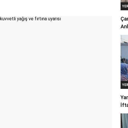
YE
Çan
Anl
YE
Yan
İft