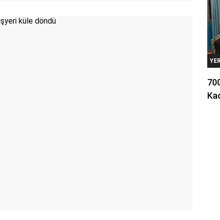
YE
700
Kad