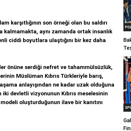
am karşıtlığının son örneği olan bu saldırı
PO
a kalmamakta, aynı zamanda ortak insanlık
nli ciddi boyutlara ulaştığını bir kez daha
Ba
Teş
zler önüne serdiği nefret ve tahammülsüzlük,
rinin Müslüman Kıbrıs Türkleriyle barış,
 yaşama anlayışından ne kadar uzak olduğuna
n iki devletli vizyonunun Kıbrıs meselesinin
odeli oluşturduğunun ilave bir kanıtını
SP
Gal
Fin