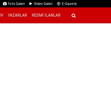
Foto Galeri
Video Galeri
E-Gazete
IV
YAZARLAR
RESMI İ̇LANLAR