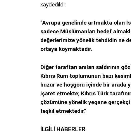
kaydedildi:
"Avrupa genelinde artmakta olan İsl
sadece Müslümanları hedef almakl
değerlerimize yönelik tehdidin ne de
ortaya koymaktadır.
Diğer taraftan anılan saldırının gö
Kıbrıs Rum toplumunun bazı kesimle
huzur ve hoşgörü içinde bir arada
işaret etmekte; Kıbrıs Türk tarafını
çözümüne yönelik yegane gerçekçi m
teşkil etmektedir."
İLGILI HABERLER