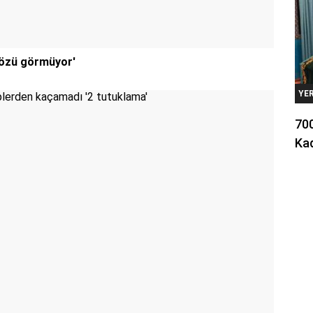
 gözü görmüyor'
YE
700
Kad