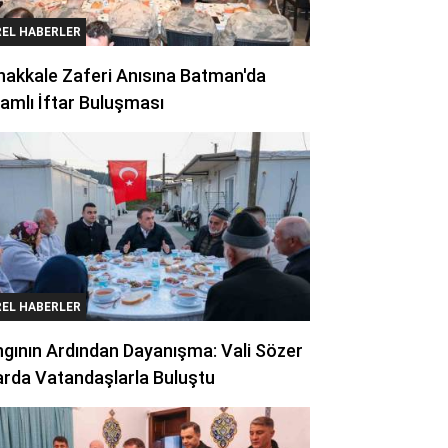
REL HABERLER
akkale Zaferi Anısına Batman'da
amlı İftar Buluşması
REL HABERLER
gının Ardından Dayanışma: Vali Sözer
arda Vatandaşlarla Buluştu