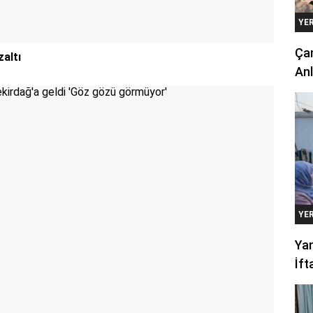
YE
Çan
zaltı
Anl
YE
Yan
İft