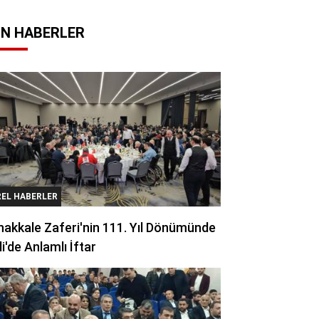
N HABERLER
REL HABERLER
akkale Zaferi'nin 111. Yıl Dönümünde
li'de Anlamlı İftar