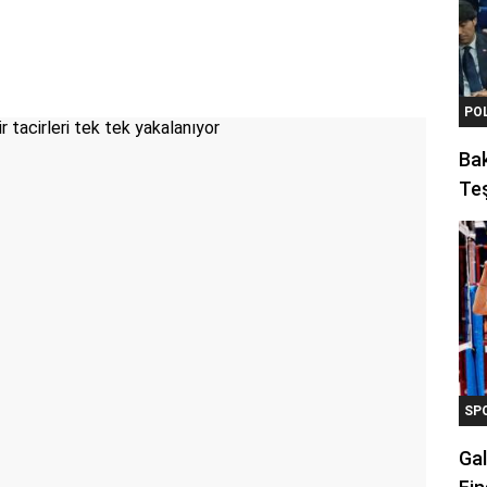
PO
Ba
Teş
SP
Gal