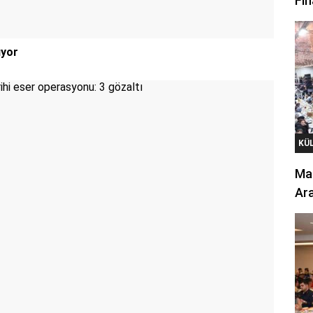
Fin
ıyor
KÜ
Mar
Ara