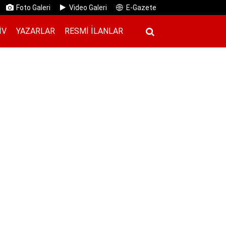
Foto Galeri
Video Galeri
E-Gazete
IV
YAZARLAR
RESMI İ̇LANLAR