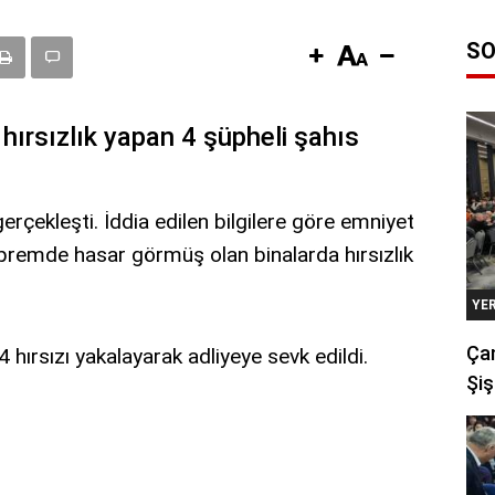
SO
ırsızlık yapan 4 şüpheli şahıs
çekleşti. İddia edilen bilgilere göre emniyet
epremde hasar görmüş olan binalarda hırsızlık
YE
Çan
 hırsızı yakalayarak adliyeye sevk edildi.
Şiş