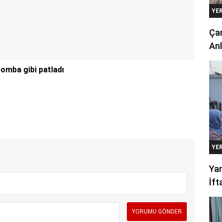
YE
Çan
Anl
bomba gibi patladı
YE
Yan
İft