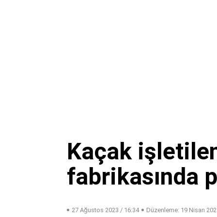
Kaçak işletile
fabrikasında p
27 Ağustos 2023 / 16:34
Düzenleme:
19 Nisan 202