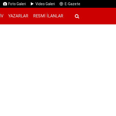
Foto Galeri
Video Galeri
E-Gazete
IV
YAZARLAR
RESMI İ̇LANLAR