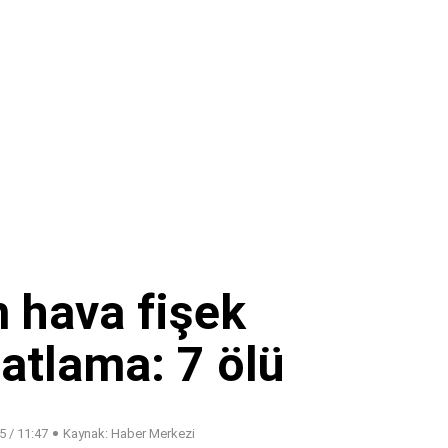
n hava fişek
atlama: 7 ölü
5 / 11:47
Kaynak: Haber Merkezi