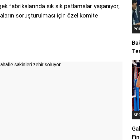
işek fabrikalarında sık sık patlamalar yaşanıyor,
aların soruşturulması için özel komite
PO
Ba
Teş
SP
Gal
Fin