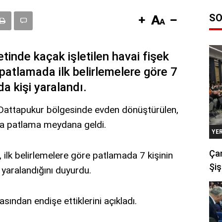
SO
tinde kaçak işletilen havai fişek
atlamada ilk belirlemelere göre 7
da kişi yaralandı.
attapukur bölgesinde evden dönüştürülen,
ada patlama meydana geldi.
YE
Çan
 ilk belirlemelere göre patlamada 7 kişinin
Şiş
n yaralandığını duyurdu.
masından endişe ettiklerini açıkladı.