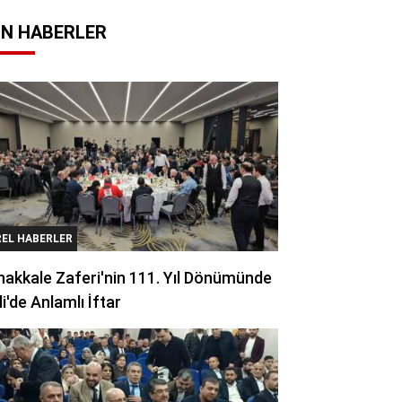
N HABERLER
REL HABERLER
akkale Zaferi'nin 111. Yıl Dönümünde
li'de Anlamlı İftar