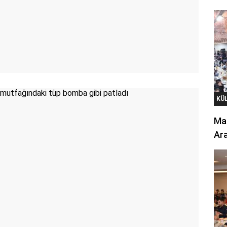
KÜ
Mar
Ara