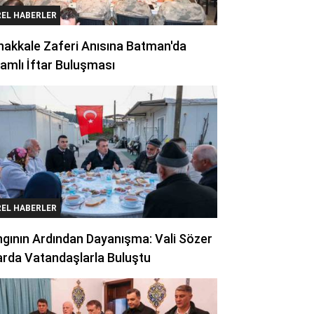
REL HABERLER
akkale Zaferi Anısına Batman'da
amlı İftar Buluşması
REL HABERLER
gının Ardından Dayanışma: Vali Sözer
arda Vatandaşlarla Buluştu