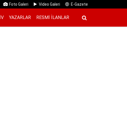
Foto Galeri
Video Galeri
E-Gazete
IV
YAZARLAR
RESMI İ̇LANLAR