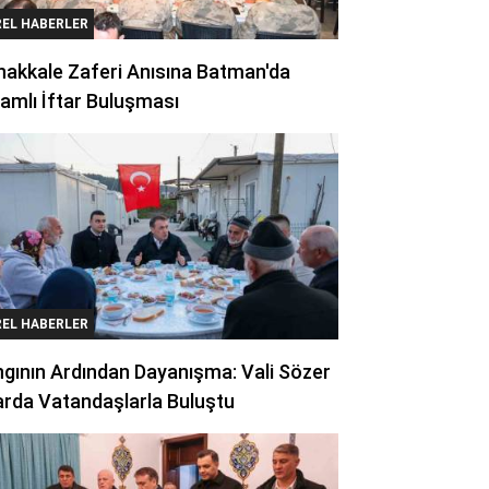
REL HABERLER
akkale Zaferi Anısına Batman'da
amlı İftar Buluşması
REL HABERLER
gının Ardından Dayanışma: Vali Sözer
arda Vatandaşlarla Buluştu