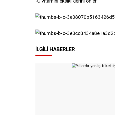
-C vitamini eksikliklerini önler
İLGILI HABERLER