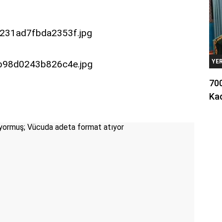
YE
700
Kad