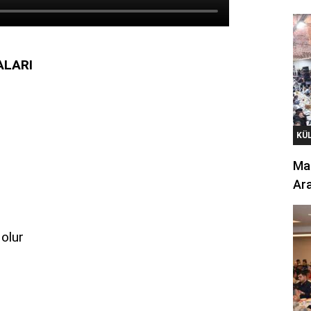
ALARI
KÜ
Mar
Ara
 olur