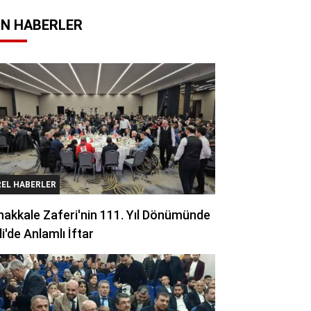
N HABERLER
REL HABERLER
akkale Zaferi'nin 111. Yıl Dönümünde
li'de Anlamlı İftar