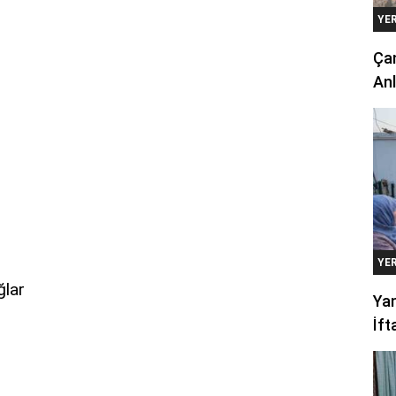
YE
Çan
Anl
YE
ğlar
Yan
İft