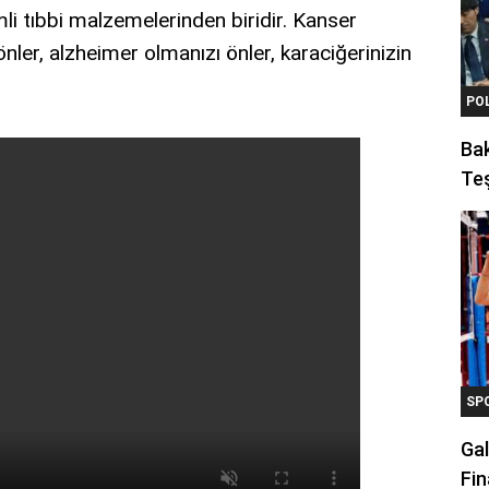
i tıbbi malzemelerinden biridir. Kanser
önler, alzheimer olmanızı önler, karaciğerinizin
PO
Ba
Teş
SP
Gal
Fin