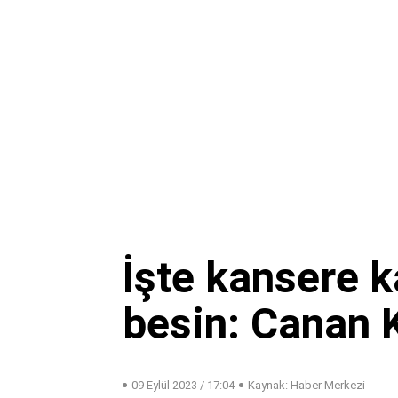
İşte kansere k
besin: Canan K
09 Eylül 2023 / 17:04
Kaynak: Haber Merkezi