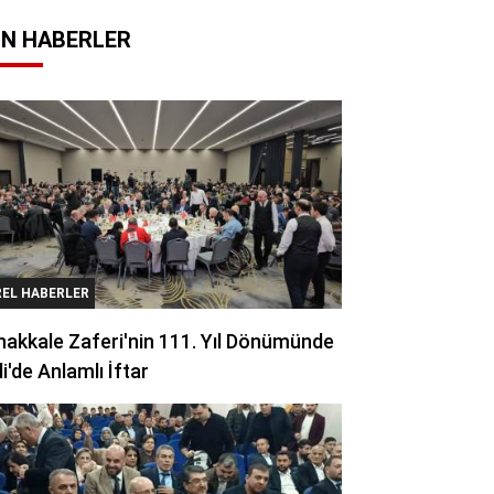
N HABERLER
REL HABERLER
akkale Zaferi'nin 111. Yıl Dönümünde
li'de Anlamlı İftar