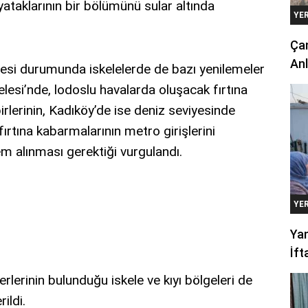
ataklarının bir bölümünü sular altında
YE
Çan
Anl
mesi durumunda iskelelerde de bazı yenilemeler
lesi’nde, lodoslu havalarda oluşacak fırtına
rlerinin, Kadıköy’de ise deniz seviyesinde
rtına kabarmalarının metro girişlerini
em alınması gerektiği vurgulandı.
YE
Yan
İft
erlerinin bulunduğu iskele ve kıyı bölgeleri de
ildi.