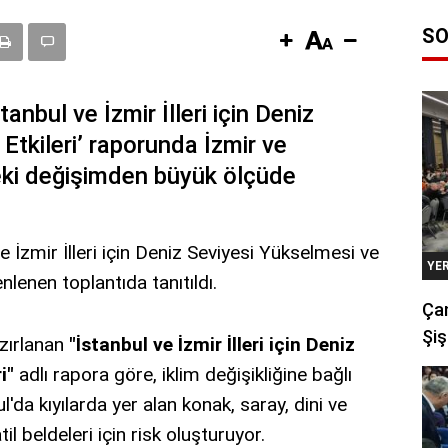
SO
anbul ve İzmir İlleri için Deniz
Etkileri’ raporunda İzmir ve
eki değişimden büyük ölçüde
 İzmir İlleri için Deniz Seviyesi Yükselmesi ve
YE
nlenen toplantıda tanıtıldı.
Çan
Şiş
zırlanan
"İstanbul ve İzmir İlleri için Deniz
i"
adlı rapora göre, iklim değişikliğine bağlı
'da kıyılarda yer alan konak, saray, dini ve
til beldeleri için risk oluşturuyor.