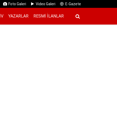
Foto Galeri
Video Galeri
E-Gazete
IV
YAZARLAR
RESMI İ̇LANLAR