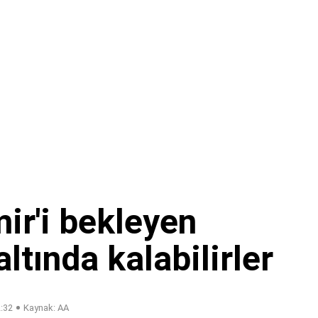
mir'i bekleyen
altında kalabilirler
2:32
Kaynak: AA