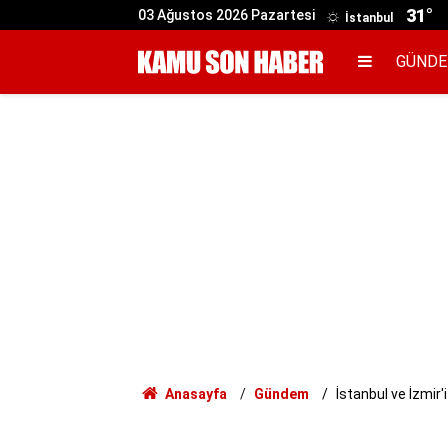
31°
03 Ağustos 2026 Pazartesi
İstanbul
GÜND
Anasayfa
Gündem
İstanbul ve İzmir'i