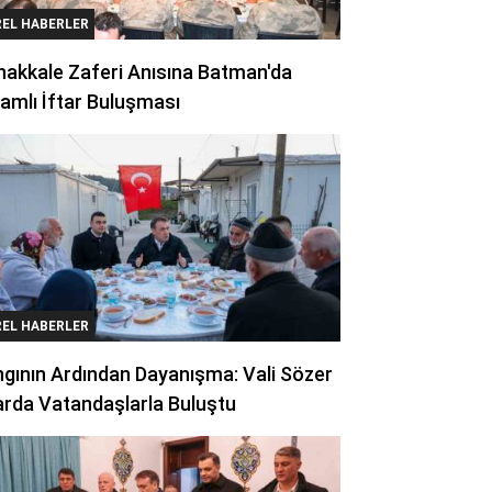
REL HABERLER
akkale Zaferi Anısına Batman'da
amlı İftar Buluşması
REL HABERLER
gının Ardından Dayanışma: Vali Sözer
arda Vatandaşlarla Buluştu