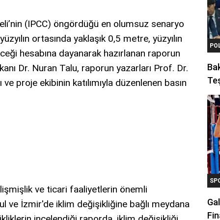
neli’nin (IPCC) öngördüğü en olumsuz senaryo
yüzyılın ortasında yaklaşık 0,5 metre, yüzyılın
PO
eceği hesabına dayanarak hazırlanan raporun
Ba
anı Dr. Nuran Talu, raporun yazarları Prof. Dr.
Teş
 ve proje ekibinin katılımıyla düzenlenen basın
SP
işlik ve ticari faaliyetlerin önemli
Gal
ul ve İzmir'de iklim değişikliğine bağlı meydana
Fin
liklerin incelendiği raporda, iklim değişikliği