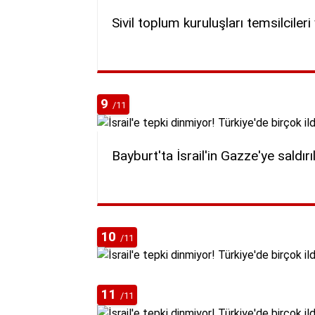
Sivil toplum kuruluşları temsilcileri 
9
/11
Bayburt'ta İsrail'in Gazze'ye saldır
10
/11
11
/11