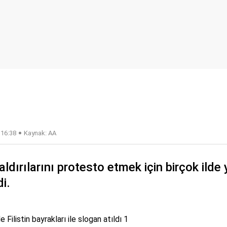
 16:38
Kaynak: AA
saldırılarını protesto etmek için birçok ild
i.