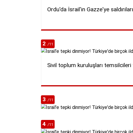
Ordu'da İsrail'in Gazze'ye saldırıl
2
/11
Sivil toplum kuruluşları temsilcileri 
3
/11
4
/11