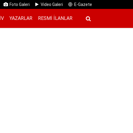
Foto Galeri
Video Galeri
E-Gazete
IV
YAZARLAR
RESMI İ̇LANLAR