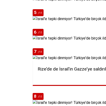
5
/11
6
/11
7
/11
Rize'de de İsrail'in Gazze'ye saldır
8
/11