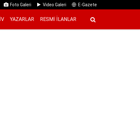
Foto Galeri
Video Galeri
E-Gazete
IV
YAZARLAR
RESMI İ̇LANLAR