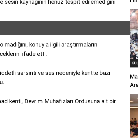
Fin
ve sesin kaynağının henüz tespit edilemediğini
 olmadığını, konuyla ilgili araştırmaların
klerini ifade etti.
KÜ
ddetli sarsıntı ve ses nedeniyle kentte bazı
Mar
u.
Ara
ad kenti, Devrim Muhafızları Ordusuna ait bir