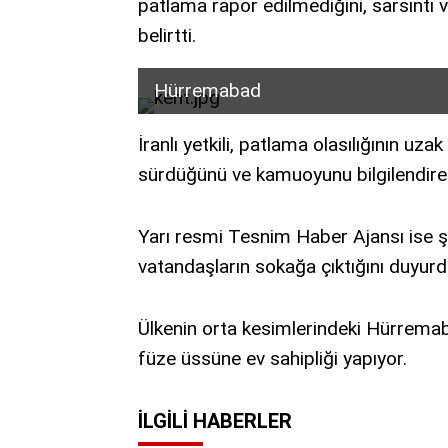
patlama rapor edilmediğini, sarsıntı 
belirtti.
Hürremabad
İranlı yetkili, patlama olasılığının uzak
sürdüğünü ve kamuoyunu bilgilendirece
Yarı resmi Tesnim Haber Ajansı ise şi
vatandaşların sokağa çıktığını duyurd
Ülkenin orta kesimlerindeki Hürremab
füze üssüne ev sahipliği yapıyor.
İLGILI HABERLER