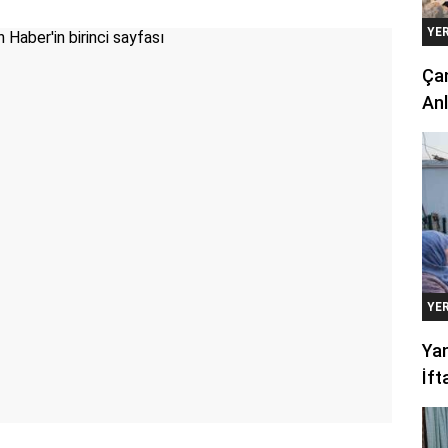
YE
Çan
Anl
YE
Yan
İft