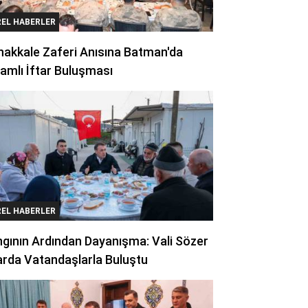
REL HABERLER
akkale Zaferi Anısına Batman'da
amlı İftar Buluşması
REL HABERLER
gının Ardından Dayanışma: Vali Sözer
arda Vatandaşlarla Buluştu