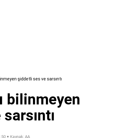
linmeyen şiddetli ses ve sarsıntı
ı bilinmeyen
 sarsıntı
1:50
Kaynak: AA