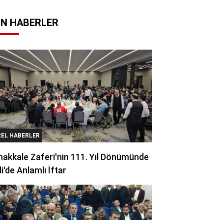
N HABERLER
REL HABERLER
akkale Zaferi'nin 111. Yıl Dönümünde
li'de Anlamlı İftar