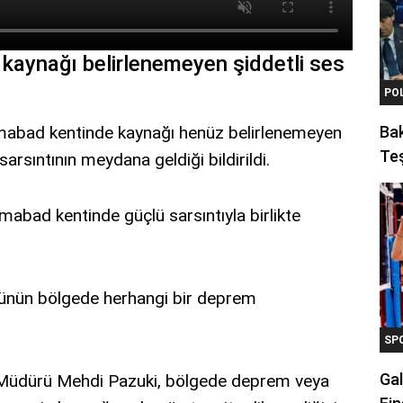
 kaynağı belirlenemeyen şiddetli ses
PO
remabad kentinde kaynağı henüz belirlenemeyen
Ba
Teş
 sarsıntının meydana geldiği bildirildi.
mabad kentinde güçlü sarsıntıyla birlikte
üsünün bölgede herhangi bir deprem
SP
Gal
l Müdürü Mehdi Pazuki, bölgede deprem veya