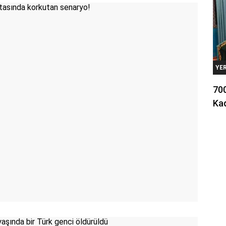
YE
700
Kad