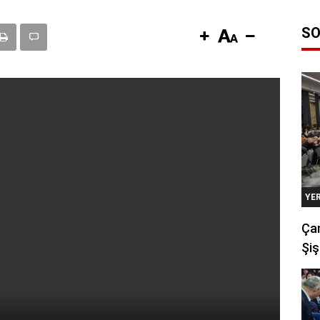
SO
YE
Çan
Şiş