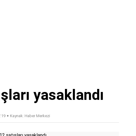
şları yasaklandı
7:19
Kaynak: Haber Merkezi