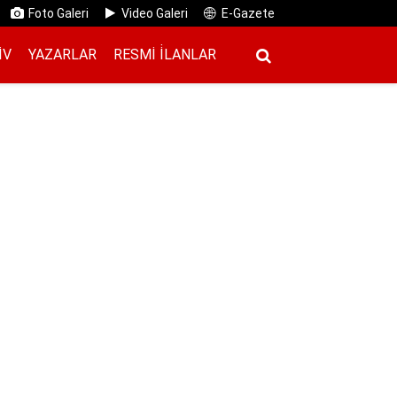
Foto Galeri
Video Galeri
E-Gazete
IV
YAZARLAR
RESMI İ̇LANLAR