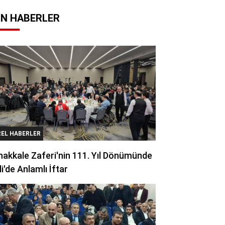
N HABERLER
REL HABERLER
akkale Zaferi'nin 111. Yıl Dönümünde
li'de Anlamlı İftar