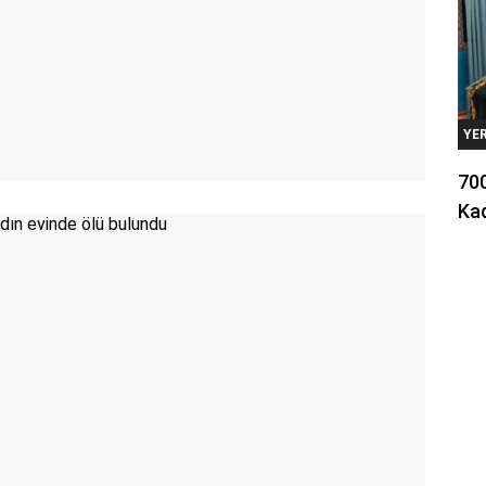
YE
700
Kad