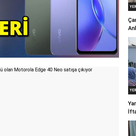
YE
Çan
Anl
YE
Yan
İft