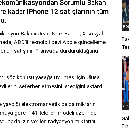
Telekomünikasyondan Sorumlu Bakan
mre kadar iPhone 12 satışlarının tüm
du.
PO
nikasyon Bakanı Jean-Noel Barrot, X sosyal
Ba
ada, ABD'li teknoloji devi Apple güncelleme
Teş
fonun satışının Fransa'da durdurulduğunu
ot, söz konusu yasağa uyulması için Ulusal
lerini seferber etmesini istediğini aktardı.
ne yaydığı elektromanyetik dalga miktarını
SP
amaya göre, 141 telefon modeli üzerinde
Gal
vrupa'da izin verilen radyasyon miktarını
Fin