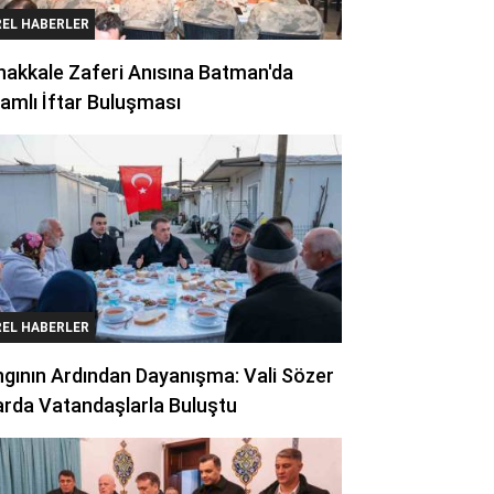
REL HABERLER
akkale Zaferi Anısına Batman'da
amlı İftar Buluşması
REL HABERLER
gının Ardından Dayanışma: Vali Sözer
arda Vatandaşlarla Buluştu