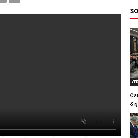
SO
YE
Çan
Şiş