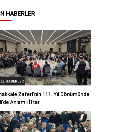
N HABERLER
REL HABERLER
akkale Zaferi'nin 111. Yıl Dönümünde
li'de Anlamlı İftar