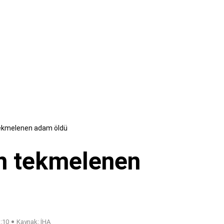
tekmelenen adam öldü
an tekmelenen
3:10
Kaynak: İHA