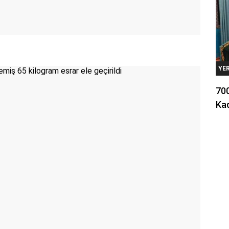
YE
700
Kad