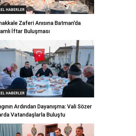
REL HABERLER
akkale Zaferi Anısına Batman'da
amlı İftar Buluşması
REL HABERLER
gının Ardından Dayanışma: Vali Sözer
arda Vatandaşlarla Buluştu