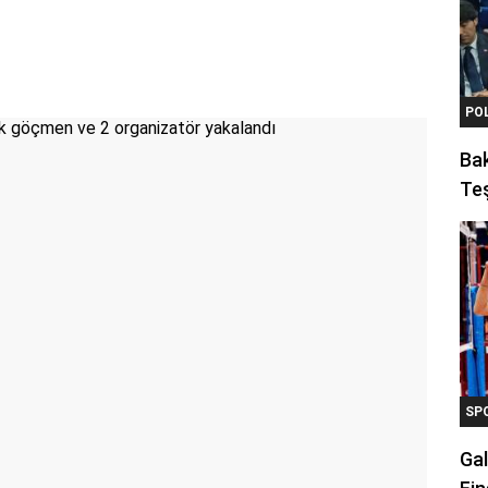
PO
Ba
Teş
SP
Gal