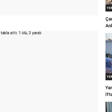
YE
Çan
Anl
YE
Yan
İft