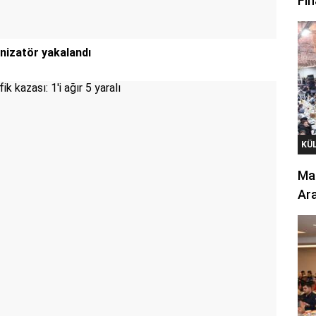
Fin
nizatör yakalandı
KÜ
Mar
Ara