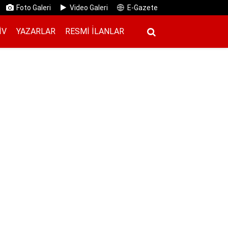
Foto Galeri
Video Galeri
E-Gazete
IV
YAZARLAR
RESMI İ̇LANLAR