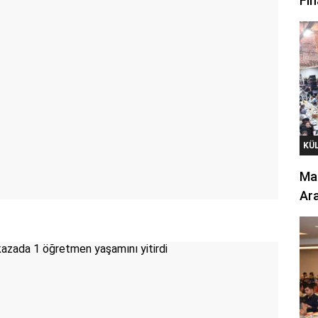
Fin
KÜ
Mar
Ara