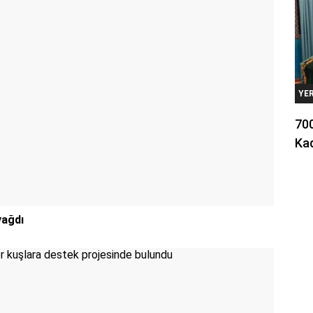
YE
700
Kad
yağdı