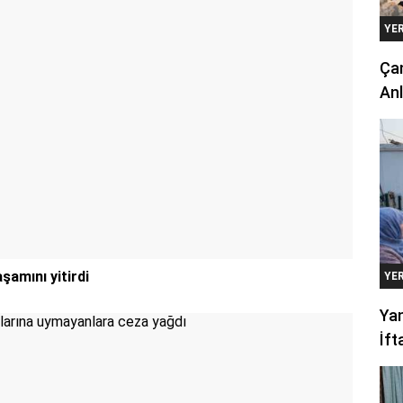
YE
Çan
Anl
amını yitirdi
YE
Yan
İft