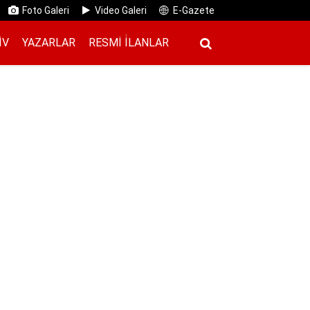
Foto Galeri
Video Galeri
E-Gazete
IV
YAZARLAR
RESMI İ̇LANLAR