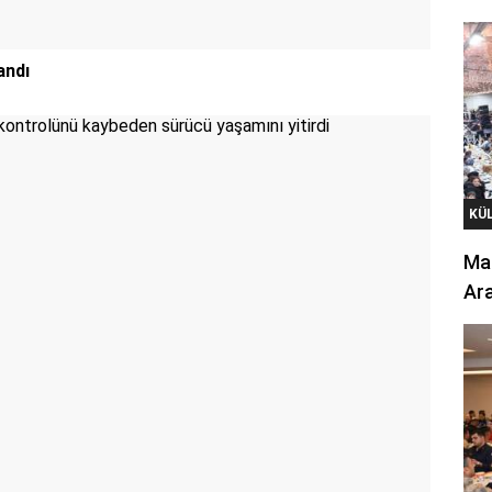
andı
KÜ
Mar
Ara