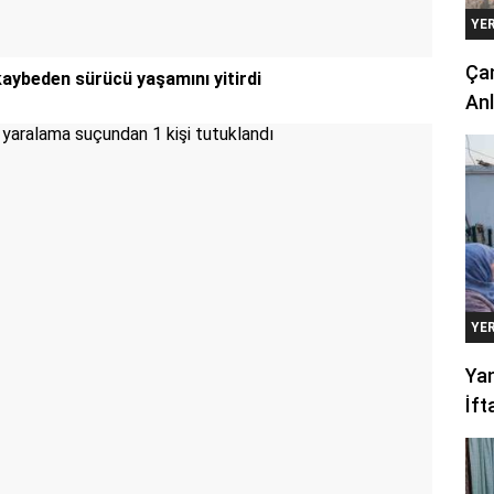
YE
Çan
aybeden sürücü yaşamını yitirdi
Anl
YE
Yan
İft