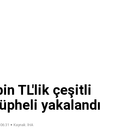
n TL'lik çeşitli
üpheli yakalandı
 06:31
Kaynak: İHA