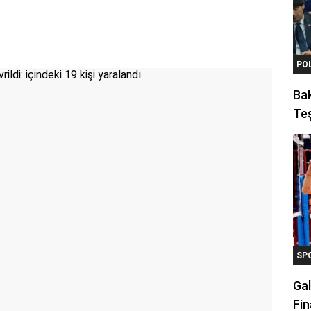
PO
Ba
Teş
SP
Gal
Fin