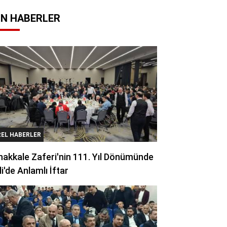
N HABERLER
REL HABERLER
akkale Zaferi'nin 111. Yıl Dönümünde
li'de Anlamlı İftar