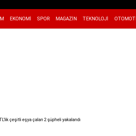
EM
EKONOMI
SPOR
MAGAZIN
TEKNOLOJI
OTOMOT
L'lik çeşitli eşya çalan 2 şüpheli yakalandı