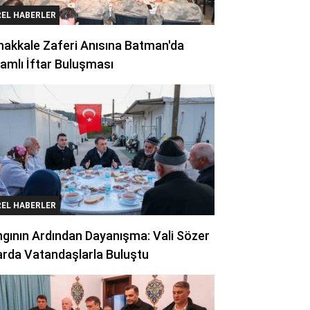
REL HABERLER
akkale Zaferi Anısına Batman'da
amlı İftar Buluşması
REL HABERLER
gının Ardından Dayanışma: Vali Sözer
arda Vatandaşlarla Buluştu