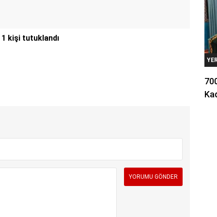
 kişi tutuklandı
YE
700
Kad