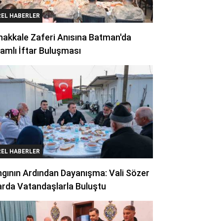
REL HABERLER
akkale Zaferi Anısına Batman'da
amlı İftar Buluşması
REL HABERLER
gının Ardından Dayanışma: Vali Sözer
arda Vatandaşlarla Buluştu