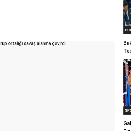
PO
Ba
Teş
SP
Gal