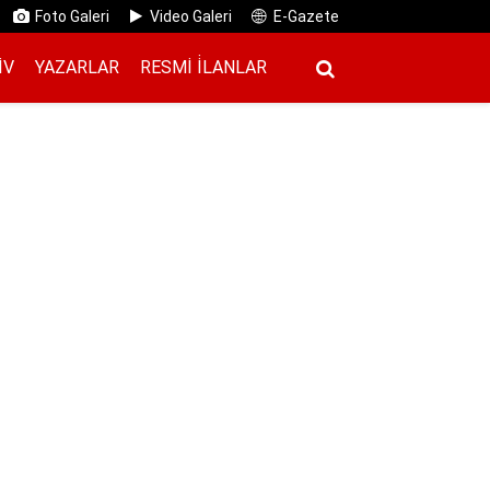
Foto Galeri
Video Galeri
E-Gazete
IV
YAZARLAR
RESMI İ̇LANLAR