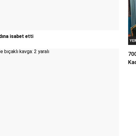
ına isabet etti
YE
700
Kad