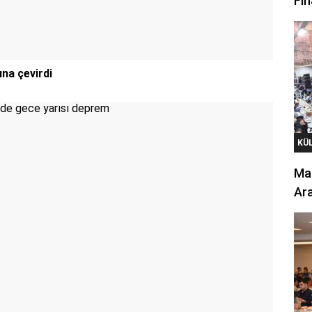
Fin
ına çevirdi
KÜ
Mar
Ara