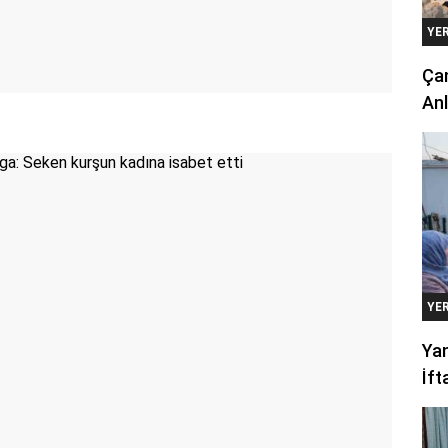
YE
Çan
Anl
YE
Yan
İft