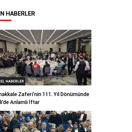
N HABERLER
REL HABERLER
akkale Zaferi'nin 111. Yıl Dönümünde
li'de Anlamlı İftar