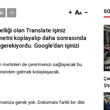
SO
liği olan Translate işiniz
metni koplayalıp daha sonrasında
 gerekiyordu. Google'dan işinizi
n metinleri de çevirmenizi sağlayacak bu
YE
stesinden gelmek kolaylaşacak.
Çan
Şiş
manıza gerek yok. Dokümanı farklı bir dile