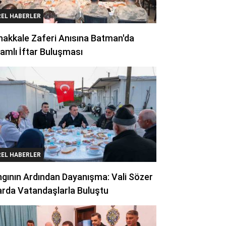
REL HABERLER
akkale Zaferi Anısına Batman'da
amlı İftar Buluşması
REL HABERLER
gının Ardından Dayanışma: Vali Sözer
arda Vatandaşlarla Buluştu