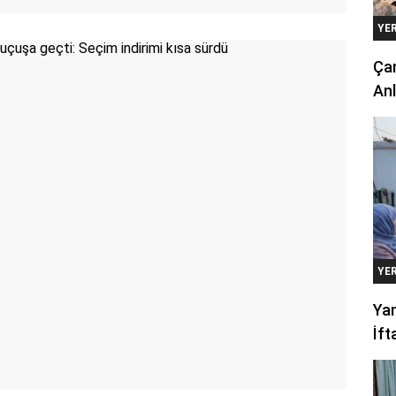
YE
Çan
Anl
YE
Yan
İft