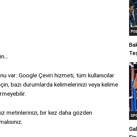
PO
Ba
Teş
n...
 var: Google Çeviri hizmeti, tüm kullanıcılar
için, bazı durumlarda kelimelerinizi veya kelime
rmeyebilir.
iz metinlerinizi, bir kez daha gözden
SP
alısınız.
Gal