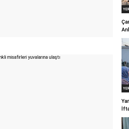
YE
Çan
Anl
YE
Yan
İft