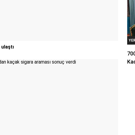
YE
 ulaştı
700
Kad