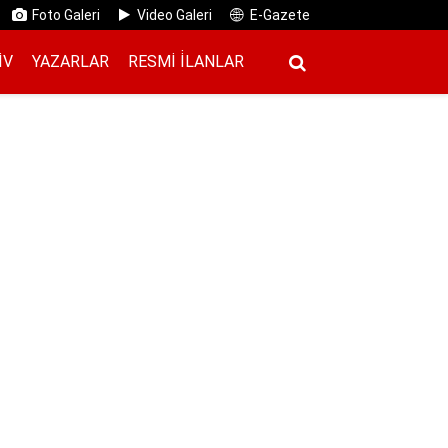
Foto Galeri
Video Galeri
E-Gazete
IV
YAZARLAR
RESMI İ̇LANLAR