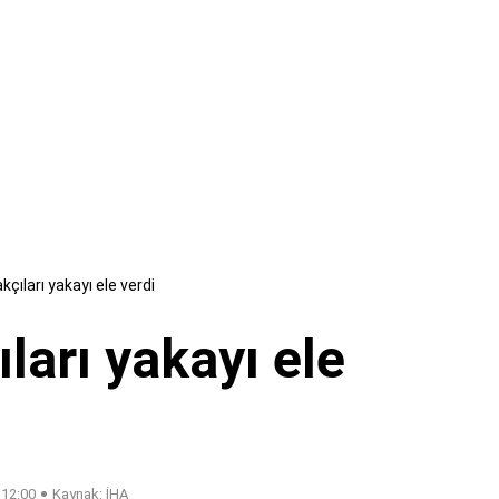
çıları yakayı ele verdi
ları yakayı ele
 12:00
Kaynak: İHA