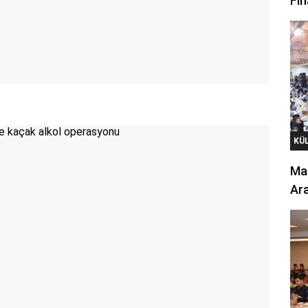
Fin
KÜ
Mar
Ara