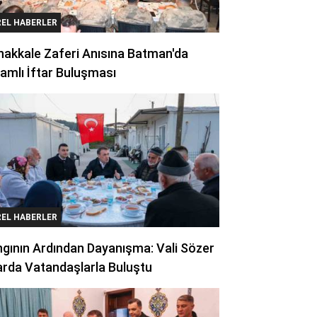
REL HABERLER
akkale Zaferi Anısına Batman'da
amlı İftar Buluşması
REL HABERLER
gının Ardından Dayanışma: Vali Sözer
arda Vatandaşlarla Buluştu