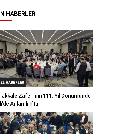
N HABERLER
REL HABERLER
akkale Zaferi'nin 111. Yıl Dönümünde
li'de Anlamlı İftar