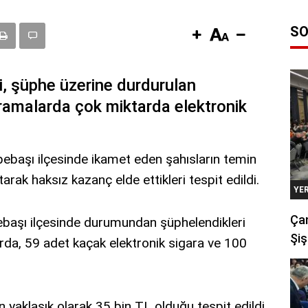
SO
i, şüphe üzerine durdurulan
aramalarda çok miktarda elektronik
pebaşı ilçesinde ikamet eden şahısların temin
tarak haksız kazanç elde ettikleri tespit edildi.
YE
Çan
ebaşı ilçesinde durumundan şüphelendikleri
Şiş
arda, 59 adet kaçak elektronik sigara ve 100
n yaklaşık olarak 35 bin TL olduğu tespit edildi.