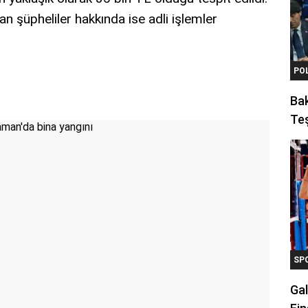
n şüpheliler hakkında ise adli işlemler
PO
Ba
Teş
SP
Gal