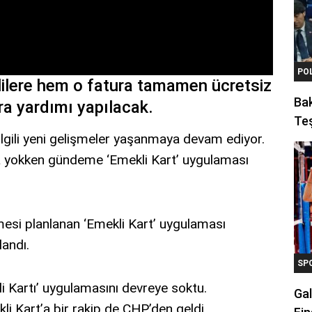
PO
lilere hem o fatura tamamen ücretsiz
Ba
a yardımı yapılacak.
Teş
ilgili yeni gelişmeler yaşanmaya devam ediyor.
şma yokken gündeme ‘Emekli Kart’ uygulaması
mesi planlanan ‘Emekli Kart’ uygulaması
landı.
SP
li Kartı’ uygulamasını devreye soktu.
Gal
 Kart’a bir rakip de CHP’den geldi.