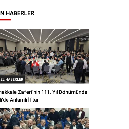
N HABERLER
REL HABERLER
akkale Zaferi'nin 111. Yıl Dönümünde
li'de Anlamlı İftar