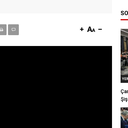
SO
YE
Çan
Şiş