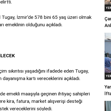
lirtti.
YE
Tugay, İzmir’de 578 bini 65 yaş üzeri olmak
Çan
rı emeklinin olduğunu açıkladı.
Anl
İLECEK
im sıkıntısı yaşadığını ifadede eden Tugay,
YE
 dayanışma kartı vereceklerini açıkladı.
Yan
nde emekli maaşıyla geçinen ihtiyaç sahipleri
İft
ere kira, fatura, market alışverişi desteği
ek vereceklerini söyledi.