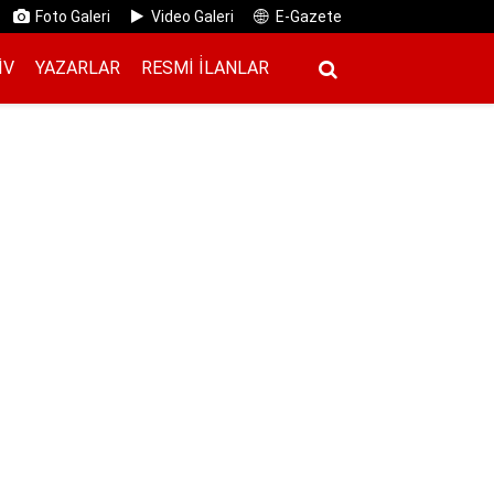
Foto Galeri
Video Galeri
E-Gazete
IV
YAZARLAR
RESMI İ̇LANLAR