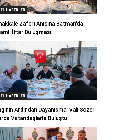
REL HABERLER
akkale Zaferi Anısına Batman'da
amlı İftar Buluşması
REL HABERLER
gının Ardından Dayanışma: Vali Sözer
arda Vatandaşlarla Buluştu