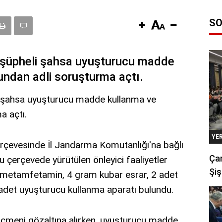
SO
7 şüpheli şahsa uyuşturucu madde
ndan adli soruşturma açtı.
i şahsa uyuşturucu madde kullanma ve
a açtı.
YE
rçevesinde İl Jandarma Komutanlığı'na bağlı
Çan
u çerçevede yürütülen önleyici faaliyetler
Şiş
 metamfetamin, 4 gram kubar esrar, 2 adet
 adet uyuşturucu kullanma aparatı bulundu.
göçmeni gözaltına alırken, uyuşturucu madde