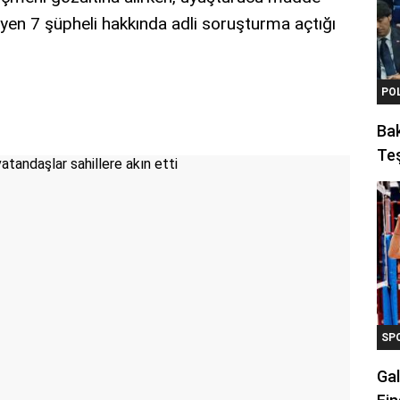
yen 7 şüpheli hakkında adli soruşturma açtığı
PO
Ba
Teş
SP
Gal