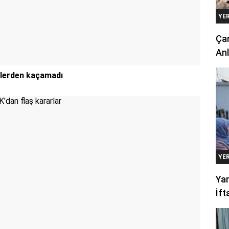
YE
Çan
Anl
iplerden kaçamadı
YE
Yan
İft