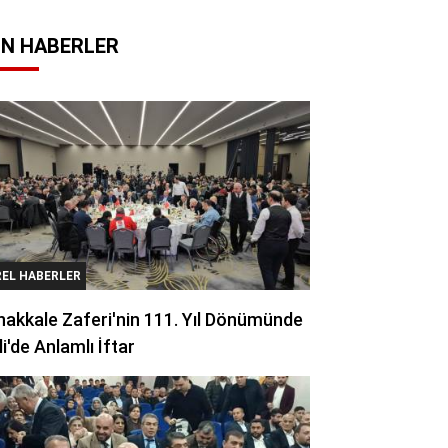
N HABERLER
REL HABERLER
akkale Zaferi'nin 111. Yıl Dönümünde
li'de Anlamlı İftar