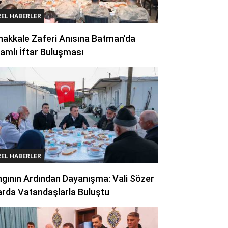
REL HABERLER
akkale Zaferi Anısına Batman'da
amlı İftar Buluşması
REL HABERLER
gının Ardından Dayanışma: Vali Sözer
arda Vatandaşlarla Buluştu