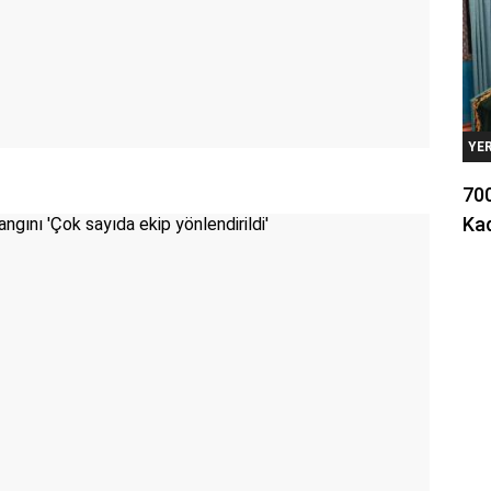
YE
700
Kad