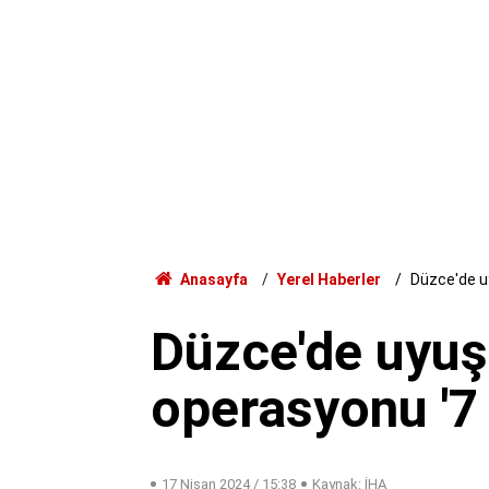
Anasayfa
Yerel Haberler
Düzce'de u
Düzce'de uyuş
operasyonu '7 
17 Nisan 2024 / 15:38
Kaynak: İHA