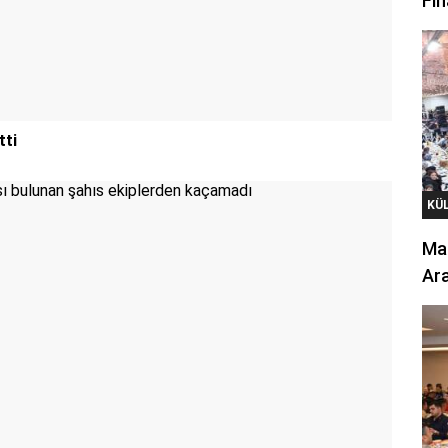
Fin
tti
KÜ
Mar
Ara