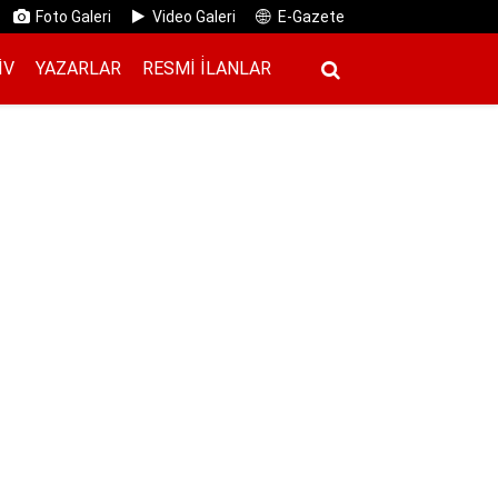
Foto Galeri
Video Galeri
E-Gazete
IV
YAZARLAR
RESMI İ̇LANLAR