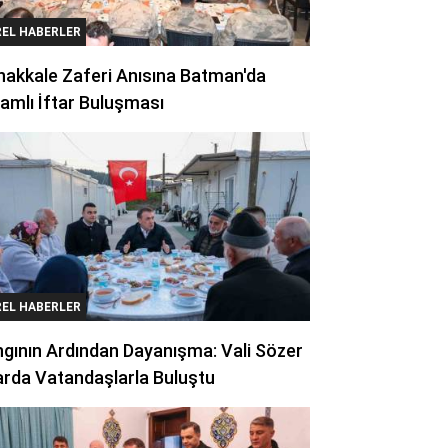
REL HABERLER
akkale Zaferi Anısına Batman'da
amlı İftar Buluşması
REL HABERLER
gının Ardından Dayanışma: Vali Sözer
arda Vatandaşlarla Buluştu