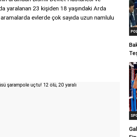
yda yaralanan 23 kişiden 18 yaşındaki Arda
ğı aramalarda evlerde çok sayıda uzun namlulu
PO
Ba
Teş
SP
Gal