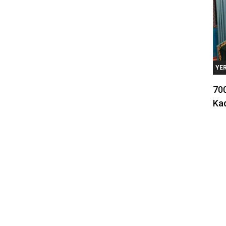
YE
700
Kad