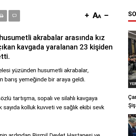
SO
e husumetli akrabalar arasında kız
çıkan kavgada yaralanan 23 kişiden
tti.
lesi yüzünden husumetli akrabalar,
 barış yemeğinde bir araya geldi.
YE
Çan
zlü tartışma, sopalı ve silahlı kavgaya
Şiş
 sayıda kolluk kuvveti ve sağlık ekibi sevk
rinin ardından Bismil Devlet Hastanesi ve