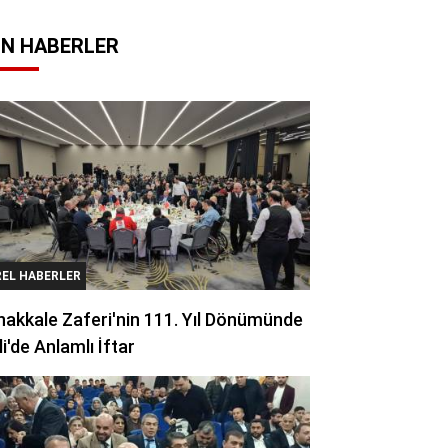
N HABERLER
REL HABERLER
akkale Zaferi'nin 111. Yıl Dönümünde
li'de Anlamlı İftar