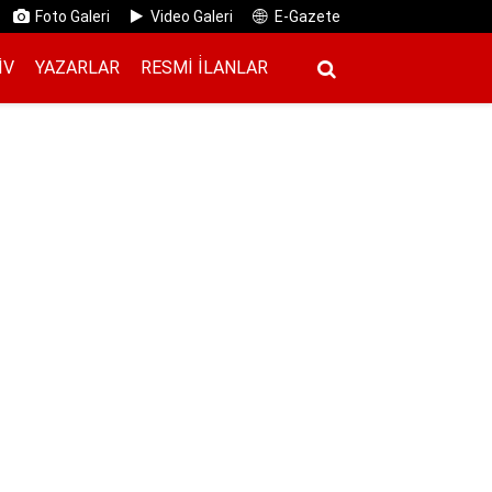
Foto Galeri
Video Galeri
E-Gazete
IV
YAZARLAR
RESMI İ̇LANLAR