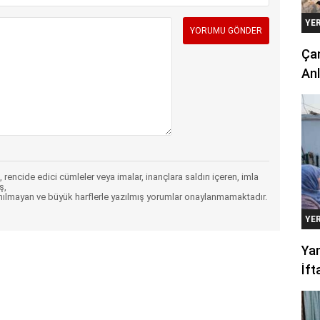
YE
Çan
Anl
 rencide edici cümleler veya imalar, inançlara saldırı içeren, imla
ş,
nılmayan ve büyük harflerle yazılmış yorumlar onaylanmamaktadır.
YE
Yan
İft