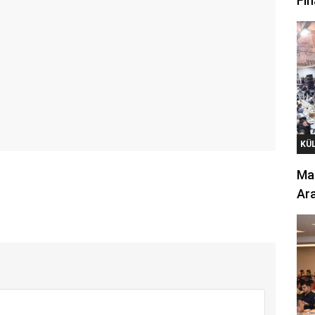
Fin
KÜ
Mar
Ara