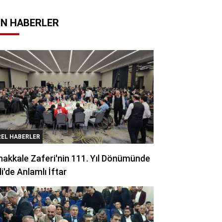
N HABERLER
REL HABERLER
akkale Zaferi'nin 111. Yıl Dönümünde
li'de Anlamlı İftar