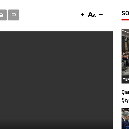
SO
YE
Çan
Şiş