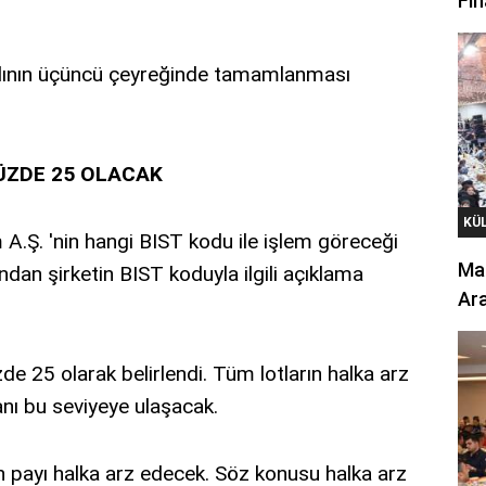
Fin
 yılının üçüncü çeyreğinde tamamlanması
YÜZDE 25 OLACAK
KÜ
A.Ş. 'nin hangi BIST kodu ile işlem göreceği
Mar
dan şirketin BIST koduyla ilgili açıklama
Ara
zde 25 olarak belirlendi. Tüm lotların halka arz
anı bu seviyeye ulaşacak.
n payı halka arz edecek. Söz konusu halka arz