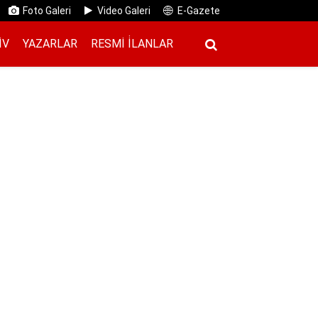
Foto Galeri
Video Galeri
E-Gazete
IV
YAZARLAR
RESMI İ̇LANLAR