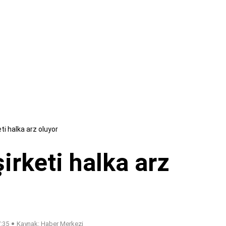
eti halka arz oluyor
şirketi halka arz
7:35
Kaynak: Haber Merkezi