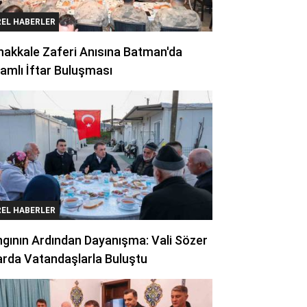
REL HABERLER
akkale Zaferi Anısına Batman'da
amlı İftar Buluşması
REL HABERLER
gının Ardından Dayanışma: Vali Sözer
arda Vatandaşlarla Buluştu