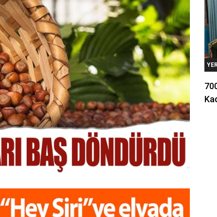
YE
700
Kad